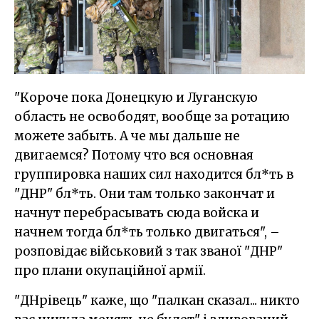
"Короче пока Донецкую и Луганскую
область не освободят, вообще за ротацию
можете забыть. А че мы дальше не
двигаемся? Потому что вся основная
группировка наших сил находится бл*ть в
"ДНР" бл*ть. Они там только закончат и
начнут перебрасывать сюда войска и
начнем тогда бл*ть только двигаться", –
розповідає військовий з так званої "ДНР"
про плани окупаційної армії.
"ДНрівець" каже, що "палкан сказал... никто