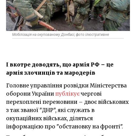
Мобілізація на окупованому Донбасі, фото ілюстративне
І вкотре доводять, що армія РФ – це
армія злочинців та мародерів
Головне управління розвідки Міністерства
оборони України
публікує
чергові
перехоплені перемовини – двоє військових
з так званої "ДНР", які служать в
окупаційних військах, діляться
інформацією про "обстановку на фронті".