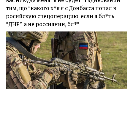
вас никуда менять не будет" і здивований
тим, що "какого х*я я с Донбасса попал в
росийскую спецоперацию, если я бл*ть
"ДНР", а не россиянин, бл*".