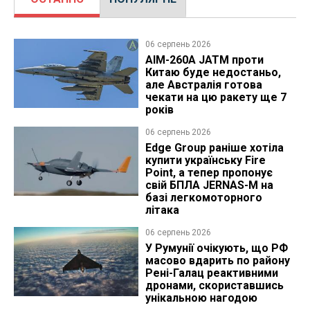
06 серпень 2026
AIM-260A JATM проти
Китаю буде недостаньо,
але Австралія готова
чекати на цю ракету ще 7
років
06 серпень 2026
Edge Group раніше хотіла
купити українську Fire
Point, а тепер пропонує
свій БПЛА JERNAS-M на
базі легкомоторного
літака
06 серпень 2026
У Румунії очікують, що РФ
масово вдарить по району
Рені-Галац реактивними
дронами, скориставшись
унікальною нагодою