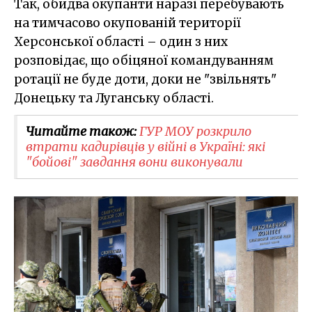
Так, обидва окупанти наразі перебувають
на тимчасово окупованій території
Херсонської області – один з них
розповідає, що обіцяної командуванням
ротації не буде доти, доки не "звільнять"
Донецьку та Луганську області.
Читайте також:
ГУР МОУ розкрило
втрати кадирівців у війні в Україні: які
"бойові" завдання вони виконували