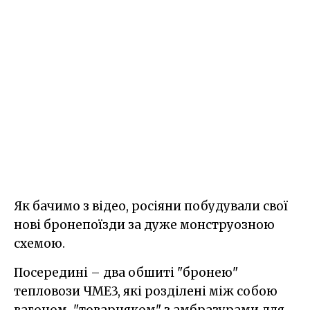
Як бачимо з відео, росіяни побудували свої
нові бронепоїзди за дуже монструозною
схемою.
Посередині – два обшиті "бронею"
тепловози ЧМЕ3, які розділені між собою
вагоном-"товарняком" з амбразурами для