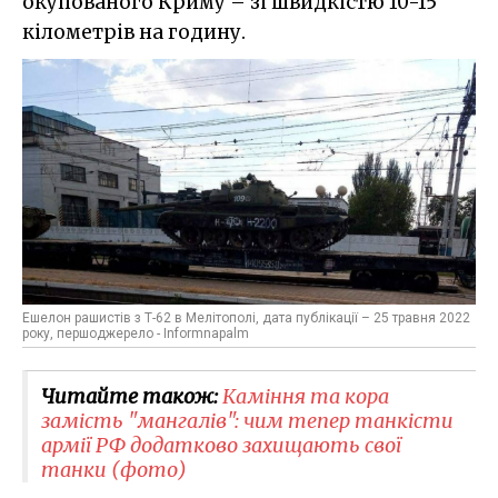
окупованого Криму – зі швидкістю 10-15
кілометрів на годину.
Ешелон рашистів з Т-62 в Мелітополі, дата публікації – 25 травня 2022
року, першоджерело - Informnapalm
Читайте також:
Каміння та кора
замість "мангалів": чим тепер танкісти
армії РФ додатково захищають свої
танки (фото)