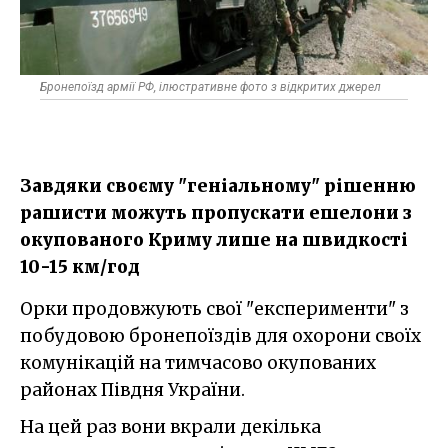
Бронепоїзд армії РФ, ілюстративне фото з відкритих джерел
Завдяки своєму "геніальному" рішенню
рашисти можуть пропускати ешелони з
окупованого Криму лише на швидкості
10-15 км/год
Орки продовжують свої "експерименти" з
побудовою бронепоїздів для охорони своїх
комунікацій на тимчасово окупованих
районах Півдня України.
На цей раз вони вкрали декілька