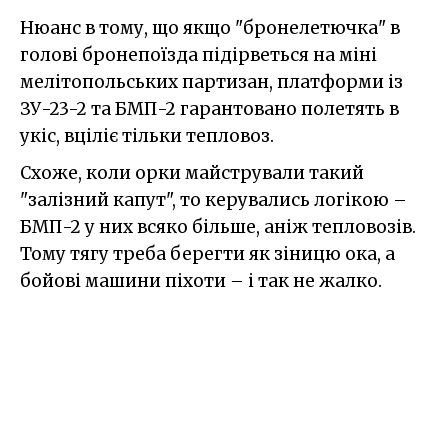
Нюанс в тому, що якщо "бронелетючка" в
голові бронепоїзда підірветься на міні
мелітопольських партизан, платформи із
ЗУ-23-2 та БМП-2 гарантовано полетять в
укіс, вціліє тільки тепловоз.
Схоже, коли орки майстрували такий
"залізний капут", то керувались логікою –
БМП-2 у них всяко більше, аніж тепловозів.
Тому тягу треба берегти як зіницю ока, а
бойові машини піхоти – і так не жалко.