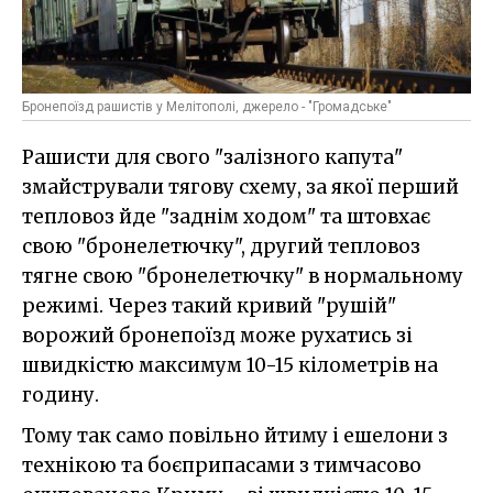
Бронепоїзд рашистів у Мелітополі, джерело - "Громадське"
Рашисти для свого "залізного капута"
змайстрували тягову схему, за якої перший
тепловоз йде "заднім ходом" та штовхає
свою "бронелетючку", другий тепловоз
тягне свою "бронелетючку" в нормальному
режимі. Через такий кривий "рушій"
ворожий бронепоїзд може рухатись зі
швидкістю максимум 10-15 кілометрів на
годину.
Тому так само повільно йтиму і ешелони з
технікою та боєприпасами з тимчасово