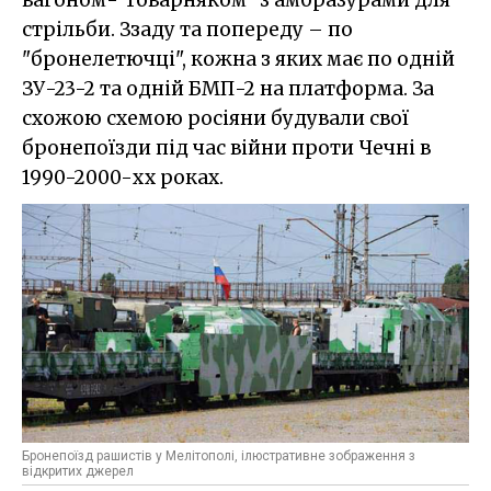
стрільби. Ззаду та попереду – по
"бронелетючці", кожна з яких має по одній
ЗУ-23-2 та одній БМП-2 на платформа. За
схожою схемою росіяни будували свої
бронепоїзди під час війни проти Чечні в
1990-2000-хх роках.
Бронепоїзд рашистів у Мелітополі, ілюстративне зображення з
відкритих джерел