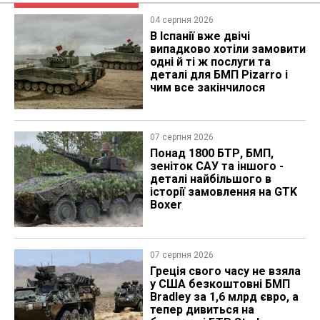
04 серпня 2026
В Іспанії вже двічі
випадково хотіли замовити
одні й ті ж послуги та
деталі для БМП Pizarro і
чим все закінчилося
07 серпня 2026
Понад 1800 БТР, БМП,
зеніток САУ та іншого -
деталі найбільшого в
історії замовлення на GTK
Boxer
07 серпня 2026
Греція свого часу не взяла
у США безкоштовні БМП
Bradley за 1,6 млрд євро, а
тепер дивиться на