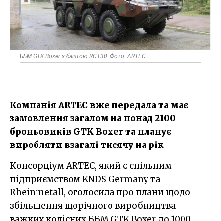
ББМ GTK Boxer з баштою RCT30. Фото: ARTEC
Компанія ARTEC вже передала та має
замовлення загалом на понад 2100
броньовиків GTK Boxer та планує
виробляти взагалі тисячу на рік
Консорціум ARTEC, який є спільним
підприємством KNDS Germany та
Rheinmetall, оголосила про плани щодо
збільшення щорічного виробництва
важких колісних ББМ GTK Boxer до 1000