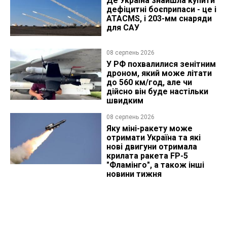
Де Україна знайшла купити
дефіцитні боєприпаси - це і
ATACMS, і 203-мм снаряди
для САУ
08 серпень 2026
У РФ похвалилися зенітним
дроном, який може літати
до 560 км/год, але чи
дійсно він буде настільки
швидким
08 серпень 2026
Яку міні-ракету може
отримати Україна та які
нові двигуни отримала
крилата ракета FP-5
"Фламінго", а також інші
новини тижня