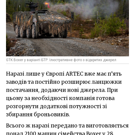
GTK Boxer у варіанті БТР. Ілюстративне фото з відкритих джерел
Наразі лише у Європі ARTEC вже має п’ять
заводів та постійно розширює ланцюжки
постачання, додаючи нові джерела. При
цьому за необхідності компанія готова
розгорнути додаткові потужності зі
збирання броньовиків.
Всього ж наразі передано та виготовляється
понад 2100 машин сімейства Boxer у 28