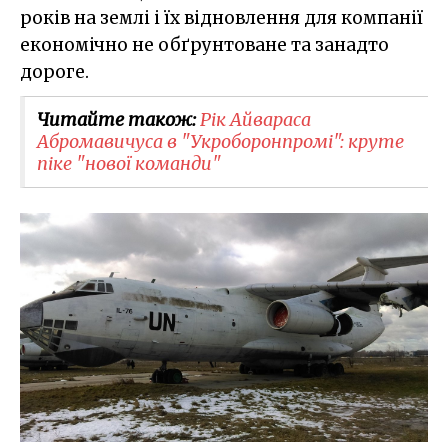
років на землі і їх відновлення для компанії
економічно не обґрунтоване та занадто
дороге.
Читайте також:
​Рік Айвараса
Абромавичуса в "Укроборонпромі": круте
піке "нової команди"