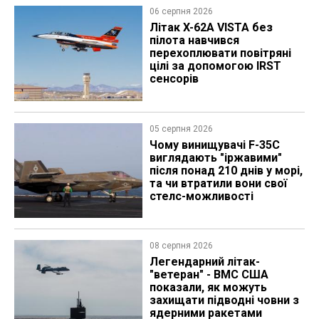
06 серпня 2026
Літак X-62A VISTA без
пілота навчився
перехоплювати повітряні
цілі за допомогою IRST
сенсорів
05 серпня 2026
Чому винищувачі F-35C
виглядають "іржавими"
після понад 210 днів у морі,
та чи втратили вони свої
стелс-можливості
08 серпня 2026
Легендарний літак-
"ветеран" - ВМС США
показали, як можуть
захищати підводні човни з
ядерними ракетами