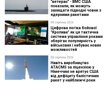
"ветеран" - ВМС США
показали, як можуть
захищати підводні човни з
ядерними ракетами
08 серпень 2026
Цифрова логіка бойової
"Кропиви" як ця тактична
система управління роками
зберігає популярність у
військових і набуває нових
можливостей
08 серпень 2026
Навіть виробництво
ATACMS за ліцензією у
Німеччині не врятує США
від дефіциту балістичних
ракет у найближчі роки