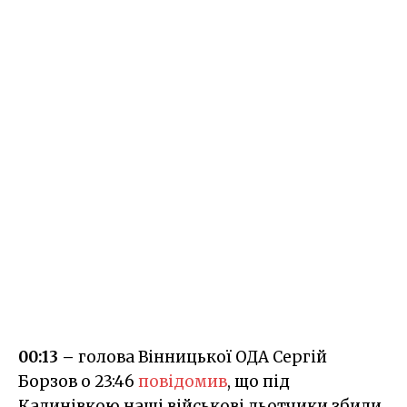
00:13 –
голова Вінницької ОДА Сергій
Борзов о 23:46
повідомив
, що під
Калинівкою наші військові льотчики збили