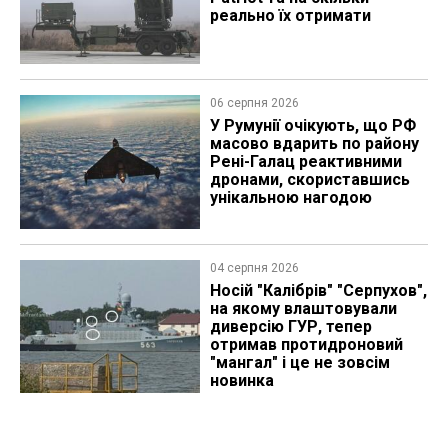
реально їх отримати
06 серпня 2026
У Румунії очікують, що РФ
масово вдарить по району
Рені-Галац реактивними
дронами, скориставшись
унікальною нагодою
04 серпня 2026
Носій "Калібрів" "Серпухов",
на якому влаштовували
диверсію ГУР, тепер
отримав протидроновий
"мангал" і це не зовсім
новинка