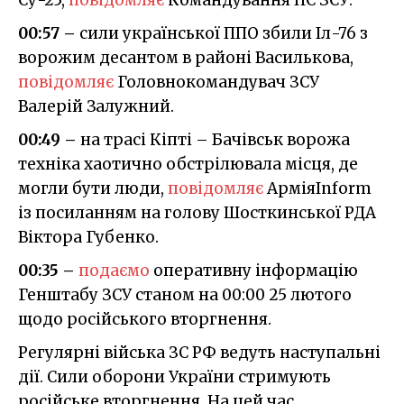
00:57 –
сили української ППО збили Іл-76 з
ворожим десантом в районі Василькова,
повідомляє
Головнокомандувач ЗСУ
Валерій Залужний.
00:49 –
на трасі Кіпті – Бачівськ ворожа
техніка хаотично обстрілювала місця, де
могли бути люди,
повідомляє
АрміяInform
із посиланням на голову Шосткинської РДА
Віктора Губенко.
00:35 –
подаємо
оперативну інформацію
Генштабу ЗСУ станом на 00:00 25 лютого
щодо російського вторгнення.
Регулярні війська ЗС РФ ведуть наступальні
дії. Сили оборони України стримують
російське вторгнення. На цей час