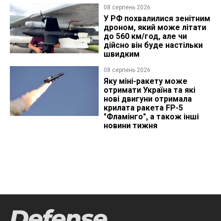
08 серпень 2026
У РФ похвалилися зенітним
дроном, який може літати
до 560 км/год, але чи
дійсно він буде настільки
швидким
08 серпень 2026
Яку міні-ракету може
отримати Україна та які
нові двигуни отримала
крилата ракета FP-5
"Фламінго", а також інші
новини тижня