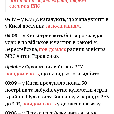
постачати зброю Україні, зокрема
системи ППО
04:17 –
у КМДА нагадують, що мапа укриттів
у Києві доступна
за посиланням
.
04:08 –
у Києві тривають бої, ворог завдає
ударів по військовій частині в районі м.
Берестейська,
повідомляє
радник міністра
МВС Антон Геращенко.
Update:
у Сухопутних військах ЗСУ
повідомляють
, що напад ворога відбито.
03:09 –
у Києві пролунало понад 50
пострілів та вибухів, чутно кулеметні черги
в районі Шулявки та Зоопарку у період з 2:53
до 3:03,
повідомляють
у Держспецзв’язку.
03:08 –
у Держспецзв’язку нагадали, як