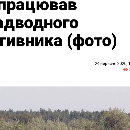
дпрацював
адводного
тивника (фото)
24 вересня 2020, 