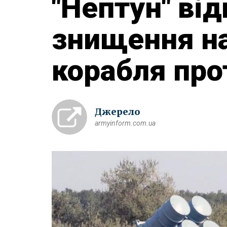
"Нептун" ві
знищення н
корабля про
Джерело
armyinform.com.ua