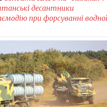
ританські десантники
аємодію при форсуванні водно