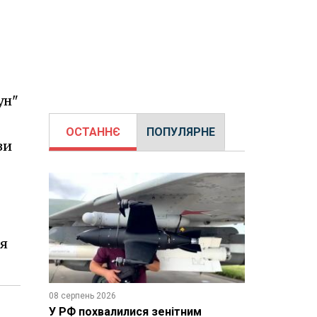
ун"
ОСТАННЄ
ПОПУЛЯРНЕ
зи
ля
08 серпень 2026
У РФ похвалилися зенітним