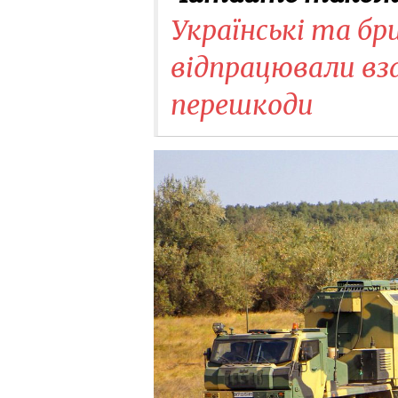
Українські та б
відпрацювали вз
перешкоди