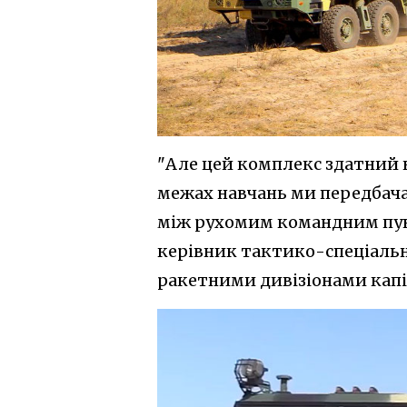
"Але цей комплекс здатний 
межах навчань ми передбачал
між рухомим командним пун
керівник тактико-спеціаль
ракетними дивізіонами капі