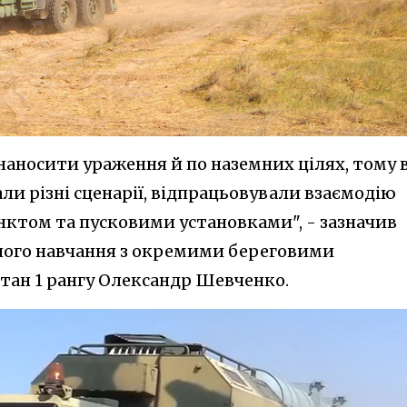
наносити ураження й по наземних цілях, тому 
и різні сценарії, відпрацьовували взаємодію
ктом та пусковими установками", - зазначив
ного навчання з окремими береговими
тан 1 рангу Олександр Шевченко.