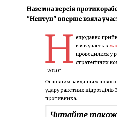
Наземна версія протикораб
"Нептун" вперше взяла учас
Н
ещодавно прийн
взяв участь в
ма
проводилися у р
стратегічних к
-2020".
Основним завданням нового 
удару ракетних підрозділів 
противника.
Читайте також