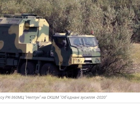
у РК-360МЦ "Нептун" на СКШМ "Об’єднані зусилля -2020"