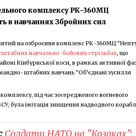
ельного комплексу РК-360МЦ
ть в навчаннях Збройних сил
ятий на озброєння комплекс РК-360МЦ "Непт
сштабних навчально-бойових стрільбах
, що
айоні Кінбурнської коси, в рамках активної фа
омандно-штабних навчань "Об’єднані зусилля
комплексу, під час зосередженого вогневого
ЗСУ, була імітація знищення надводного кораб
:
Солдати НАТО на "Козаках": ​