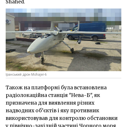
Shahed.
Іранський дрон Mohajer-6
Також на платформі була встановлена
радіолокаційна станція "Нева-Б", як
призначена для виявлення різних
надводних об’єктів і яку противник
використовував для контролю обстановки
у північно-західній частині Чорного моря.