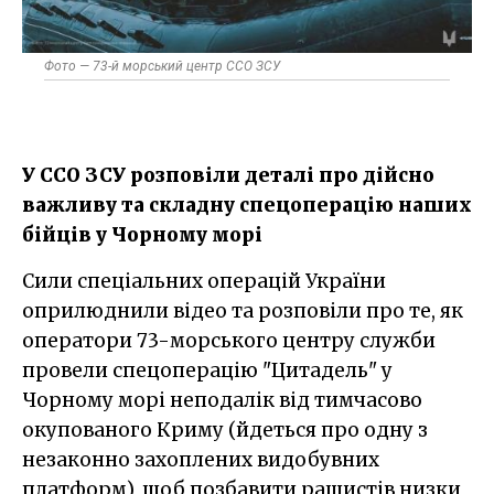
Фото — 73-й морський центр ССО ЗСУ
У ССО ЗСУ розповіли деталі про дійсно
важливу та складну спецоперацію наших
бійців у Чорному морі
Сили спеціальних операцій України
оприлюднили відео та розповіли про те, як
оператори 73-морського центру служби
провели спецоперацію "Цитадель" у
Чорному морі неподалік від тимчасово
окупованого Криму (йдеться про одну з
незаконно захоплених видобувних
платформ), щоб позбавити рашистів низки