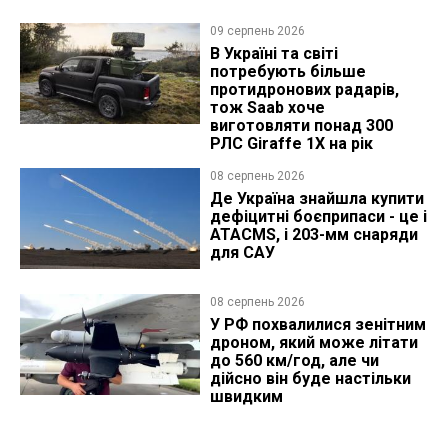
09 серпень 2026
В Україні та світі
потребують більше
протидронових радарів,
тож Saab хоче
виготовляти понад 300
РЛС Giraffe 1X на рік
08 серпень 2026
Де Україна знайшла купити
дефіцитні боєприпаси - це і
ATACMS, і 203-мм снаряди
для САУ
08 серпень 2026
У РФ похвалилися зенітним
дроном, який може літати
до 560 км/год, але чи
дійсно він буде настільки
швидким