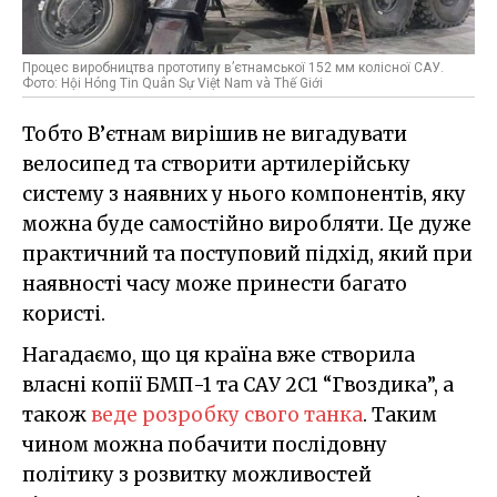
Процес виробництва прототипу в’єтнамської 152 мм колісної САУ.
Фото: Hội Hóng Tin Quân Sự Việt Nam và Thế Giới
Тобто В’єтнам вирішив не вигадувати
велосипед та створити артилерійську
систему з наявних у нього компонентів, яку
можна буде самостійно виробляти. Це дуже
практичний та поступовий підхід, який при
наявності часу може принести багато
користі.
Нагадаємо, що ця країна вже створила
власні копії БМП-1 та САУ 2С1 “Гвоздика”, а
також
веде розробку свого танка
. Таким
чином можна побачити послідовну
політику з розвитку можливостей