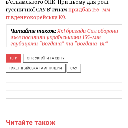
в’єтнамського ОПК. При цьому для ролі
гусеничної САУ В'єтнам
придбав 155-мм
південнокорейську K9
.
Читайте також:
Які бригади Сил оборони
вже посилили українськими 155-мм
гаубицями "Богдана" та "Богдана-БГ"
ТЕГИ
ОПК УКРАЇНИ ТА СВІТУ
РАКЕТНІ ВІЙСЬКА ТА АРТИЛЕРІЯ
САУ
Читайте також