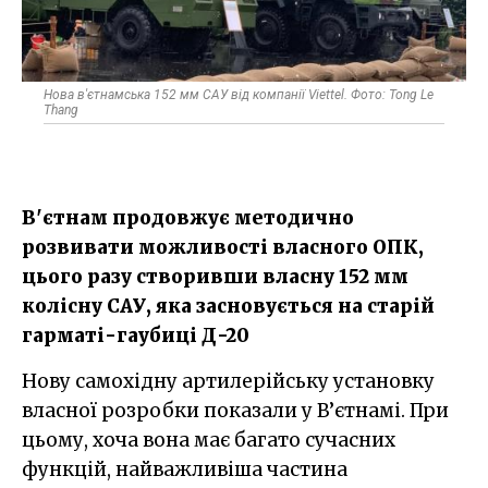
Нова в'єтнамська 152 мм САУ від компанії Viettel. Фото: Tong Le
Thang
В'єтнам продовжує методично
розвивати можливості власного ОПК,
цього разу створивши власну 152 мм
колісну САУ, яка засновується на старій
гарматі-гаубиці Д-20
Нову самохідну артилерійську установку
власної розробки показали у В’єтнамі. При
цьому, хоча вона має багато сучасних
функцій, найважливіша частина