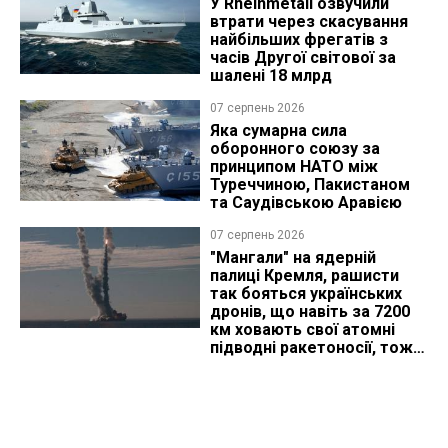
У Rheinmetall озвучили
втрати через скасування
найбільших фрегатів з
часів Другої світової за
шалені 18 млрд
07 серпень 2026
Яка сумарна сила
оборонного союзу за
принципом НАТО між
Туреччиною, Пакистаном
та Саудівською Аравією
07 серпень 2026
"Мангали" на ядерній
палиці Кремля, рашисти
так бояться українських
дронів, що навіть за 7200
км ховають свої атомні
підводні ракетоносії, тож
що видно з космосу