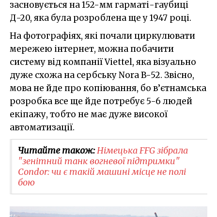
засновується на 152-мм гарматі-гаубиці
Д-20, яка була розроблена ще у 1947 році.
На фотографіях, які почали циркулювати
мережею інтернет, можна побачити
систему від компанії Viettel, яка візуально
дуже схожа на сербську Nora B-52. Звісно,
мова не йде про копіювання, бо в’єтнамська
розробка все ще йде потребує 5-6 людей
екіпажу, тобто не має дуже високої
автоматизації.
Читайте також:
Німецька FFG зібрала
"зенітний танк вогневої підтримки"
Condor: чи є такій машині місце не полі
бою