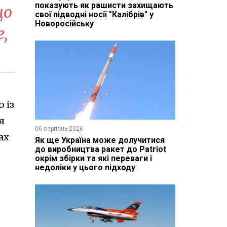
показують як рашисти захищають
що
свої підводні носії "Калібрів" у
Новоросійську
,
 із
я
06 серпень 2026
ах
Як ще Україна може долучитися
до виробництва ракет до Patriot
окрім збірки та які переваги і
недоліки у цього підходу