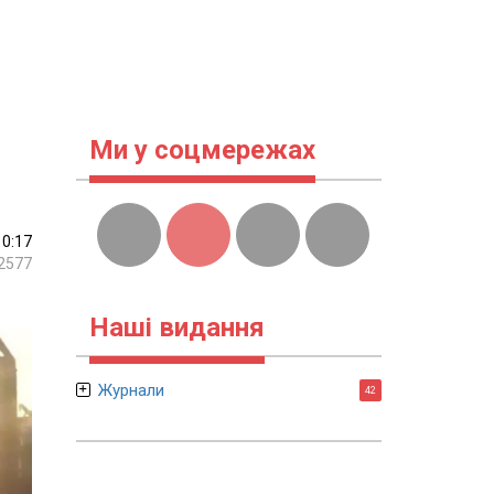
Ми у соцмережах
10:17
2577
Наші видання
Журнали
42