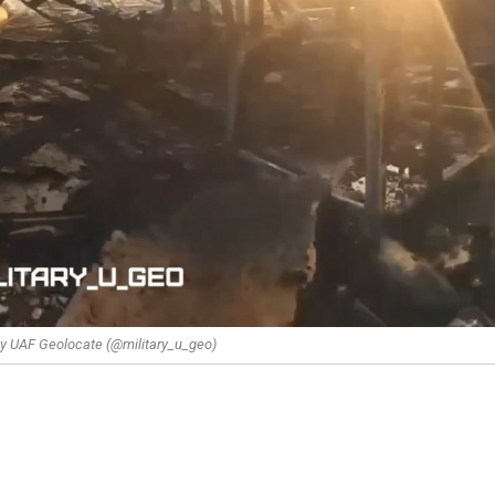
 UAF Geolocate (@military_u_geo)