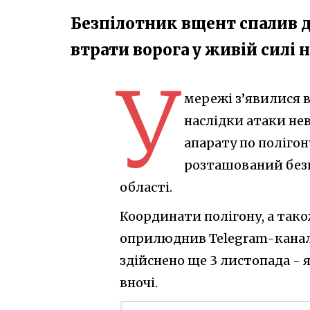
Безпілотник вщент спалив де
втрати ворога у живій силі 
У
мережі з’явилися 
наслідки атаки не
апарату по полігон
розташований безпо
області.
Координати полігону, а тако
оприлюднив Telegram-канал U
здійснено ще 3 листопада -
вночі.