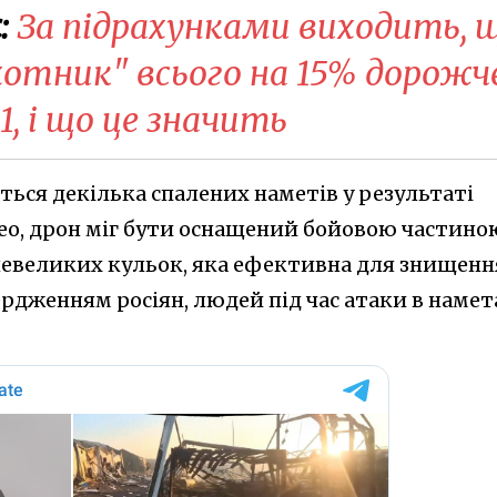
:
За підрахунками виходить, 
отник" всього на 15% дорожче
1, і що це значить
ться декілька спалених наметів у результаті
ідео, дрон міг бути оснащений бойовою частиною
невеликих кульок, яка ефективна для знищенн
ердженням росіян, людей під час атаки в намет