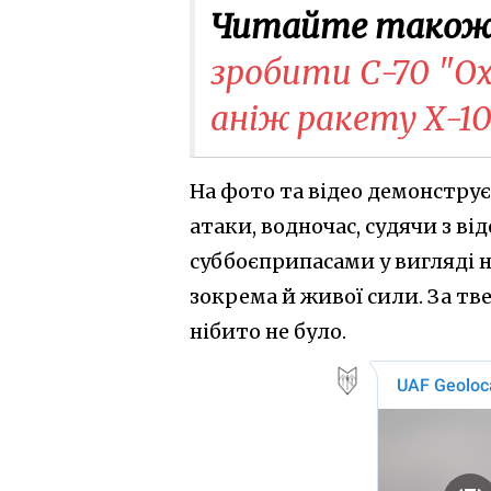
Читайте також
зробити С-70 "Ох
аніж ракету Х-10
На фото та відео демонструє
атаки, водночас, судячи з в
суббоєприпасами у вигляді 
зокрема й живої сили. За тв
нібито не було.