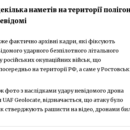
кілька наметів на території полігон
невідомі
вже фактично архівні кадри, які фіксують
відомого ударного безпілотного літального
у російських окупаційних військ, що
середньо на території РФ, а саме у Ростовськ
ж фото з наслідками удару невідомого дрона
AF Geolocate, відзначається, що атаку було
 як стверджують рашисти на відео, дронами би