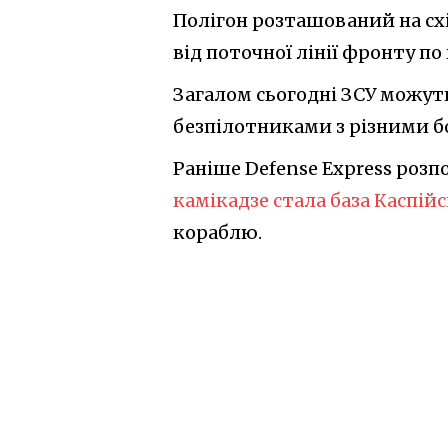
Полігон розташований на схі
від поточної лінії фронту по
Загалом сьогодні ЗСУ можуть
безпілотниками з різними 
Раніше Defense Express розп
камікадзе стала база Каспій
кораблю.