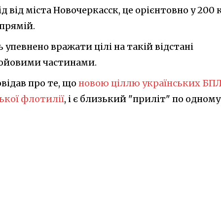
д від міста Новочеркасск, це орієнтовно у 200 
 прямій.
 упевнено вражати цілі на такій відстані
бойовими частинами.
овідав про те, що
новою ціллю українських БП
ської флотилії
, і є близький "приліт" по одному