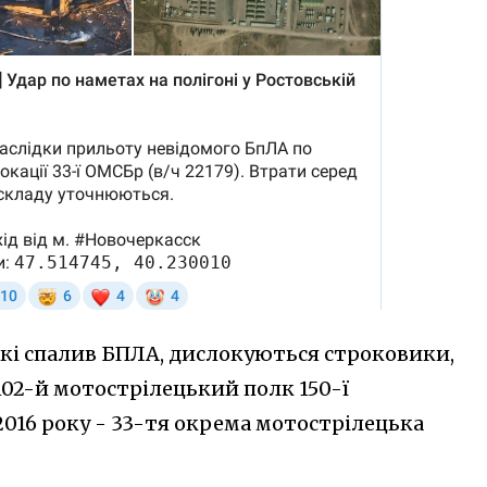
 які спалив БПЛА, дислокуються строковики,
02-й мотострілецький полк 150-ї
 2016 року - 33-тя окрема мотострілецька