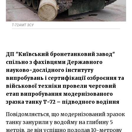
Т-72АМТ ЗСУ
ДП "Київський бронетанковий завод"
спільно з фахівцями Державного
науково-дослідного інституту
випробувань і сертифікації озброєння та
військової техніки провели черговий
етап випробування модернізованого
зразка танку Т-72 – підводного водіння
Повідомляється, що модернізований зразок
танку занурили у водойму на глибину 5
метрів, де він успішно подолав 10-метрову