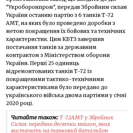
"Укроборонпром", передав Збройним силам
України останню партію з 6 танків Т-72
АМТ, на яких було проведено доробки з
метою покращення їх бойових та технічних
характеристик. Цим КБТЗ завершив
постачання танків за державним
контрактом з Міністерством оборони
України. Перші 25 одиниць
відремонтованих танків Т-72 із
покращеними тактико-технічними
характеристиками було передано до
українського війська двома партіями у січні
2020 році.
Читайте також:
Т-72АМТ у Збройних
Силах: передано десятки машин, яких
вистачить на танковий батальйон