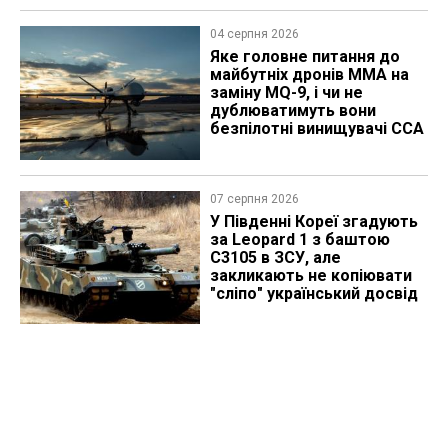
04 серпня 2026
Яке головне питання до
майбутніх дронів MMA на
заміну MQ-9, і чи не
дублюватимуть вони
безпілотні винищувачі CCA
07 серпня 2026
У Південні Кореї згадують
за Leopard 1 з баштою
C3105 в ЗСУ, але
закликають не копіювати
"сліпо" український досвід