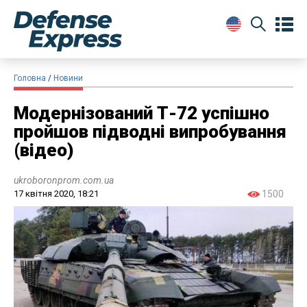
Головна
Новини
Модернізований Т-72 успішно
пройшов підводні випробування
(відео)
ukroboronprom.com.ua
17 квітня 2020, 18:21
1500