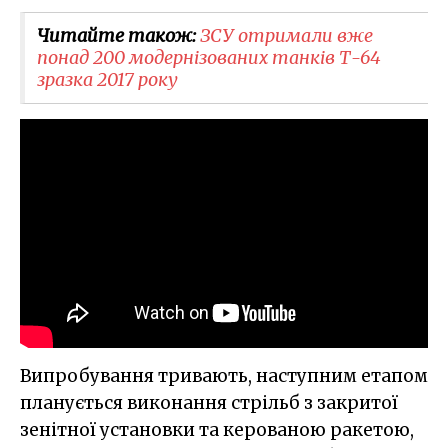
Читайте також:
ЗСУ отримали вже
понад 200 модернізованих танків Т-64
зразка 2017 року
Випробування тривають, наступним етапом
планується виконання стрільб з закритої
зенітної установки та керованою ракетою,