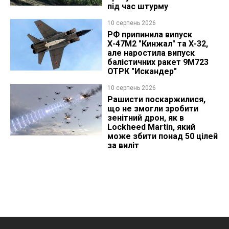
під час штурму
10 серпень 2026
РФ припинила випуск
Х-47М2 "Кинжал" та Х-32,
але наростила випуск
балістичних ракет 9М723
ОТРК "Искандер"
10 серпень 2026
Рашисти поскаржилися,
що не змогли зробити
зенітний дрон, як в
Lockheed Martin, який
може збити понад 50 цілей
за виліт