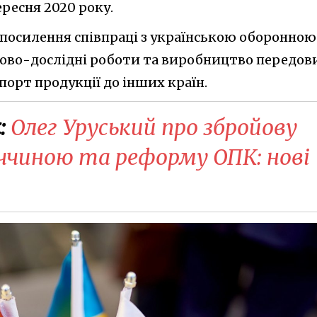
ересня 2020 року.
 посилення співпраці з українською оборонною
ково-дослідні роботи та виробництво передов
спорт продукції до інших країн.
:
Олег Уруський про збройову
еччиною та реформу ОПК: нові