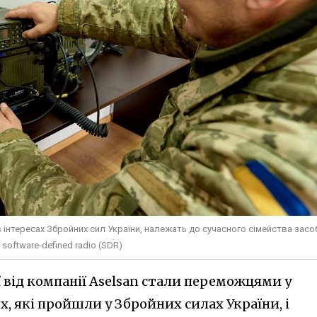
в інтересах Збройних cил України, належать до сучасного сімейства засо
 software-defined radio (SDR)
 від компанії Aselsan стали переможцями у
, які пройшли у Збройних силах України, і