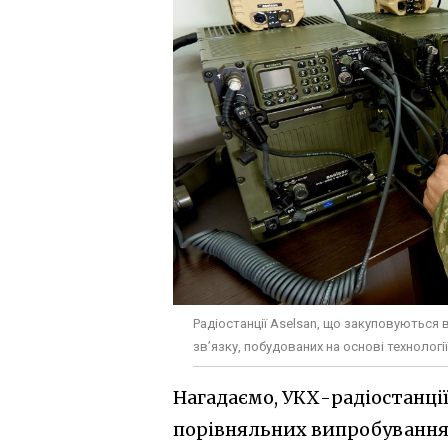
Радіостанції Aselsan, що закуповуються 
зв’язку, побудованих на основі технології
Нагадаємо, УКХ-радіостанції
порівняльних випробуваннях