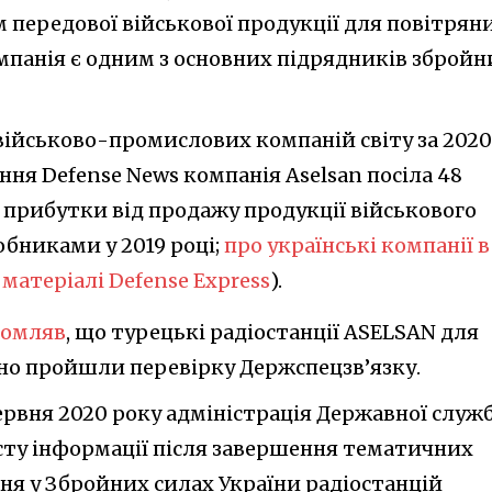
передової військової продукції для повітряни
мпанія є одним з основних підрядників збройн
військово-промислових компаній світу за 2020
ння Defense News компанія Aselsan посіла 48
 прибутки від продажу продукції військового
бниками у 2019 році;
про українські компанії в
матеріалі Defense Express
).
домляв
, що турецькі радіостанції ASELSAN для
но пройшли перевірку Держспецзв’язку.
ервня 2020 року адміністрація Державної служ
исту інформації після завершення тематичних
ня у Збройних силах України радіостанцій