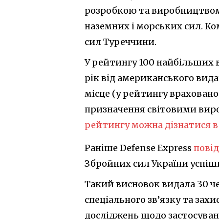
розробкою та виробництвом 
наземних і морських сил. Ко
сил Туреччини.
У рейтингу 100 найбільших 
рік від американського вида
місце (у рейтингу враховано
призначення світовими виро
рейтингу можна дізнатися в 
Раніше Defense Express
пові
Збройних сил України успіш
Такий висновок видала 30 ч
спеціального зв’язку та зах
досліджень щодо застосуван