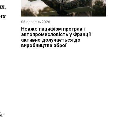
х,
их
06 серпень 2026
Невже пацифізм програв і
автопромисловість у Франції
активно долучається до
виробництва зброї
би