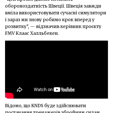
обороноздатність Швеції. Швеція завжди
вміла використовувати сучасні симулятори
і зараз ми знову робимо крок вперед у
розвитку", — відзначив керівник проєкту
FMV Клаас Халльбекен.
Відомо, що KNDS буде здійснювати
постачання тренажерів збройним силам