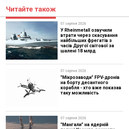
Читайте також
07 серпня 2026
У Rheinmetall озвучили
втрати через скасування
найбільших фрегатів з
часів Другої світової за
шалені 18 млрд
07 серпня 2026
"Мікрозаводи" FPV-дронів
на борту десантного
корабля - хто вже показав
таку можливість
07 серпня 2026
"Мангали" на ядерній