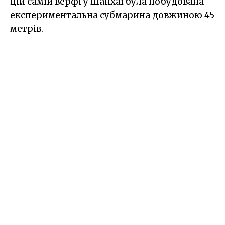
цій самій верфі у Шанхаї була побудована
експериментальна субмарина довжиною 45
метрів.