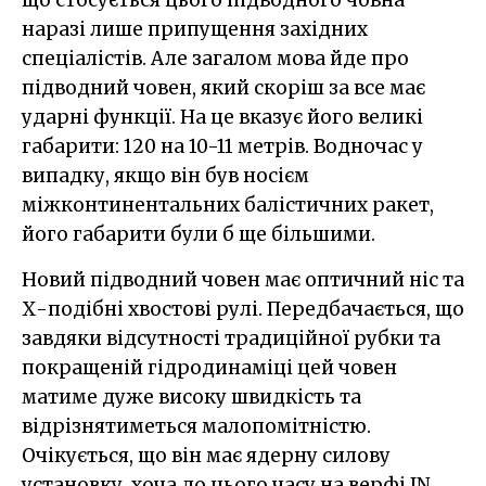
наразі лише припущення західних
спеціалістів. Але загалом мова йде про
підводний човен, який скоріш за все має
ударні функції. На це вказує його великі
габарити: 120 на 10-11 метрів. Водночас у
випадку, якщо він був носієм
міжконтинентальних балістичних ракет,
його габарити були б ще більшими.
Новий підводний човен має оптичний ніс та
Х-подібні хвостові рулі. Передбачається, що
завдяки відсутності традиційної рубки та
покращеній гідродинаміці цей човен
матиме дуже високу швидкість та
відрізнятиметься малопомітністю.
Очікується, що він має ядерну силову
установку, хоча до цього часу на верфі JN