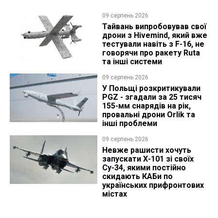
09 серпень 2026
Тайвань випробовував свої
дрони з Hivemind, який вже
тестували навіть з F-16, не
говорячи про ракету Ruta
та інші системи
09 серпень 2026
У Польщі розкритикували
PGZ - згадали за 25 тисяч
155-мм снарядів на рік,
провальні дрони Orlik та
інші проблеми
09 серпень 2026
Невже рашисти хочуть
запускати Х-101 зі своїх
Су-34, якими постійно
скидають КАБи по
українських прифронтових
містах