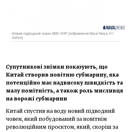
Новий підводний човен ВМС КНР (зображення Naval News, H I
Sutton)
Супутникові знімки показують, що
Китай створив новітню субмарину, яка
потенційно має надвисоку швидкість та
малу помітність, а також роль мисливця
на ворожі субмарини
Китай спустив на воду новий підводний
човен, який побудований за новітнім
революційним проєктом, який, скоріш за