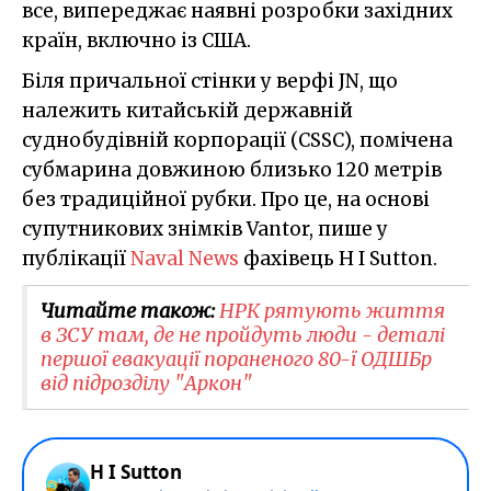
все, випереджає наявні розробки західних
країн, включно із США.
Біля причальної стінки у верфі JN, що
належить китайській державній
суднобудівній корпорації (CSSC), помічена
субмарина довжиною близько 120 метрів
без традиційної рубки. Про це, на основі
супутникових знімків Vantor, пише у
публікації
Naval News
фахівець H I Sutton.
Читайте також:
НРК рятують життя
в ЗСУ там, де не пройдуть люди - деталі
першої евакуації пораненого 80-ї ОДШБр
від підрозділу "Аркон"