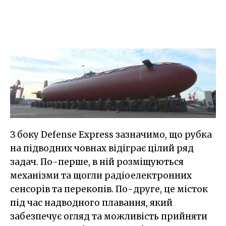
З боку Defense Express зазначимо, що рубка
на підводних човнах відіграє цілий ряд
задач. По-перше, в ній розміщуються
механізми та щогли радіоелектронних
сенсорів та перекопів. По-друге, це місток
під час надводного плавання, який
забезпечує огляд та можливість прийняти