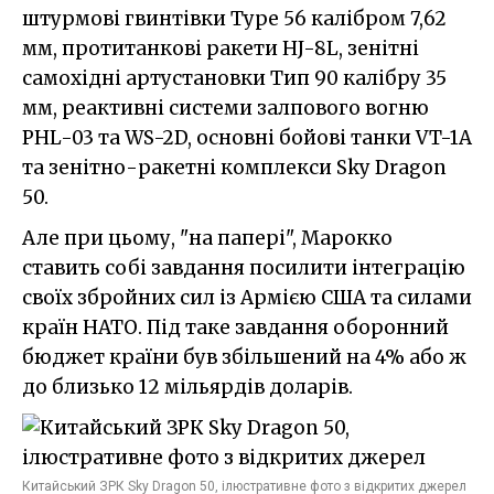
штурмові гвинтівки Type 56 калібром 7,62
мм, протитанкові ракети HJ-8L, зенітні
самохідні артустановки Тип 90 калібру 35
мм, реактивні системи залпового вогню
PHL-03 та WS-2D, основні бойові танки VT-1A
та зенітно-ракетні комплекси Sky Dragon
50.
Але при цьому, "на папері", Марокко
ставить собі завдання посилити інтеграцію
своїх збройних сил із Армією США та силами
країн НАТО. Під таке завдання оборонний
бюджет країни був збільшений на 4% або ж
до близько 12 мільярдів доларів.
Китайський ЗРК Sky Dragon 50, ілюстративне фото з відкритих джерел