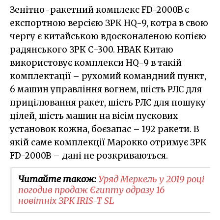
Зенітно-ракетний комплекс FD-2000B є
експортною версією ЗРК HQ-9, котра в свою
чергу є китайською вдосконаленою копією
радянського ЗРК С-300. НВАК Китаю
використовує комплекси HQ-9 в такій
комплектації – рухомий командний пункт,
6 машин управління вогнем, шість РЛС для
прицілювання ракет, шість РЛС для пошуку
цілей, шість машин на вісім пускових
установок кожна, боєзапас – 192 ракети. В
якій саме комплекції Марокко отримує ЗРК
FD-2000B – дані не розкриваються.
Читайте також:
Уряд Меркель у 2019 році
погодив продаж Єгипту одразу 16
новітніх ЗРК IRIS-T SL