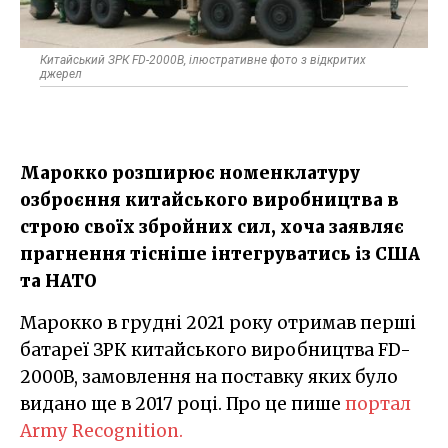
Китайський ЗРК FD-2000B, ілюстративне фото з відкритих
джерел
Марокко розширює номенклатуру
озброєння китайського виробництва в
строю своїх збройних сил, хоча заявляє
прагнення тісніше інтегруватись із США
та НАТО
Марокко в грудні 2021 року отримав перші
батареї ЗРК китайського виробництва FD-
2000B, замовлення на поставку яких було
видано ще в 2017 році. Про це пише
портал
Army Recognition.