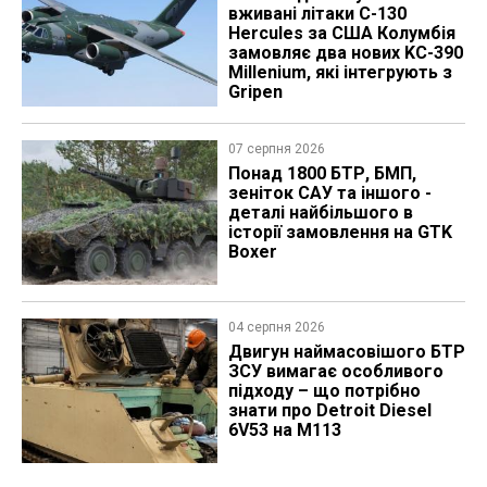
вживані літаки C-130
Hercules за США Колумбія
замовляє два нових KC-390
Millenium, які інтегрують з
Gripen
07 серпня 2026
Понад 1800 БТР, БМП,
зеніток САУ та іншого -
деталі найбільшого в
історії замовлення на GTK
Boxer
04 серпня 2026
​Двигун наймасовішого БТР
ЗСУ вимагає особливого
підходу – що потрібно
знати про Detroit Diesel
6V53 на M113