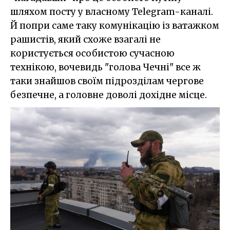
шляхом посту у власному Telegram-каналі.
Й попри саме таку комунікацію із ватажком
рашистів, який схоже взагалі не
користується особистою сучасною
технікою, вочевидь "голова Чечні" все ж
таки знайшов своїм підрозділам чергове
безпечне, а головне доволі дохідне місце.