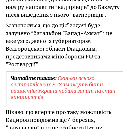
наміру направити "кадирівців" до Бахмуту
після виведення з нього "вагнерівців".
Зазначається, що до цієї задачі буде
залучено "батальйон "Запад-Ахмат" і це
вже узгоджено із губернатором
Бєлгородської області Гладковим,
представниками міноборони РФ та
"Росгвардії".
Читайте також:
Скільки всього
австралійських F-18 зможуть бити
рашистів: Україна подала запит на стан
винищувачів
Цікаво, що вперше про таку можливість
Кадиров повідомив ще 4 березня,
"нагадавши" про це особисто Путіну