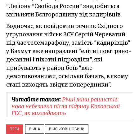
"Легіону "Свобода России" знадобиться
звільняти Бєлгородщину від кадирівців.
Водночас, як повідомив речник Східного
угруповання військ ЗСУ Сергій Череватий
під час телемарафону, замість "кадирівців"
у Бахмут вже направлені "елітні повітряно-
десантні і піхотні підрозділи", які
прибувають у район боїв "вже
демотивованими, оскільки бачать, в якому
стані виходять звідти попередники".
Читайте також:
Річні міни рашистів:
нова небезпека після підриву Каховської
ГЕС, як виглядають
ТЕГИ
ВІЙНА
ВІЙСЬКОВІ НОВИНИ