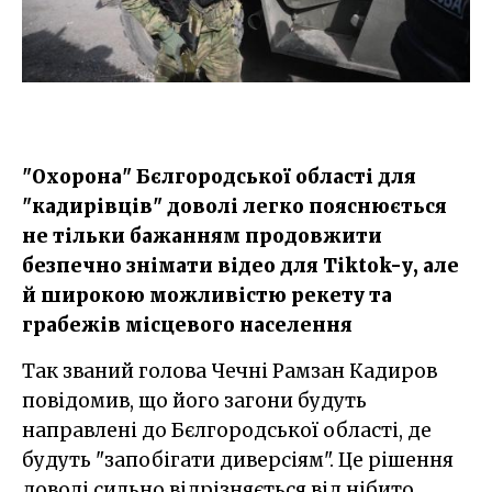
"Охорона" Бєлгородської області для
"кадирівців" доволі легко пояснюється
не тільки бажанням продовжити
безпечно знімати відео для Tiktok-у, але
й широкою можливістю рекету та
грабежів місцевого населення
Так званий голова Чечні Рамзан Кадиров
повідомив, що його загони будуть
направлені до Бєлгородської області, де
будуть "запобігати диверсіям". Це рішення
доволі сильно відрізняється від нібито