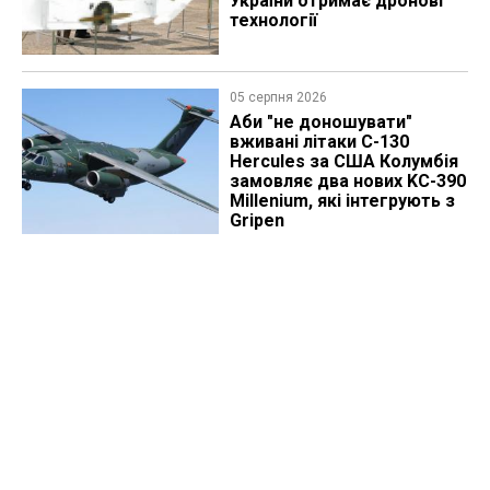
України отримає дронові
технології
05 серпня 2026
Аби "не доношувати"
вживані літаки C-130
Hercules за США Колумбія
замовляє два нових KC-390
Millenium, які інтегрують з
Gripen