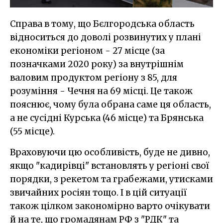
Справа в тому, що Бєлгородська область
відноситься до доволі розвинутих у плані
економіки регіоном - 27 місце (за
позначками 2020 року) за внутрішнім
валовим продуктом регіону з 85, для
розуміння - Чечня на 69 місці. Це також
пояснює, чому була обрана саме ця область,
а не сусідні Курська (46 місце) та Брянська
(55 місце).
Враховуючи цю особливість, буде не дивно,
якщо "кадирівці" встановлять у регіоні свої
порядки, з рекетом та грабежами, утисками
звичайних росіян тощо. І в цій ситуації
також цілком закономірно варто очікувати
й на те, що громадянам РФ з "РДК" та