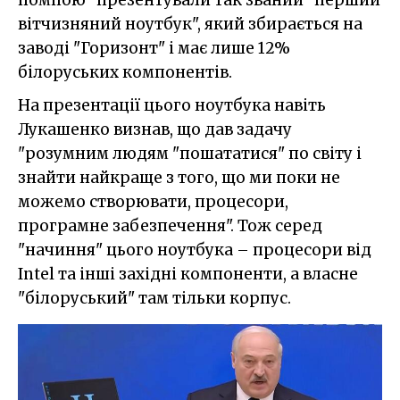
помпою" презентували так званий "перший
вітчизняний ноутбук", який збирається на
заводі "Горизонт" і має лише 12%
білоруських компонентів.
На презентації цього ноутбука навіть
Лукашенко визнав, що дав задачу
"розумним людям "пошататися" по світу і
знайти найкраще з того, що ми поки не
можемо створювати, процесори,
програмне забезпечення". Тож серед
"начиння" цього ноутбука – процесори від
Intel та інші західні компоненти, а власне
"білоруський" там тільки корпус.