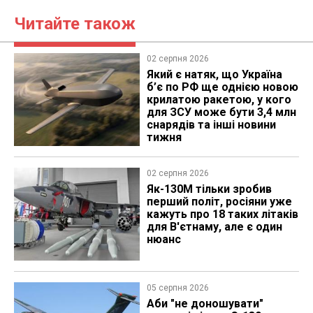
Читайте також
02 серпня 2026
Який є натяк, що Україна
б’є по РФ ще однією новою
крилатою ракетою, у кого
для ЗСУ може бути 3,4 млн
снарядів та інші новини
тижня
02 серпня 2026
Як-130М тільки зробив
перший політ, росіяни уже
кажуть про 18 таких літаків
для В'єтнаму, але є один
нюанс
05 серпня 2026
Аби "не доношувати"