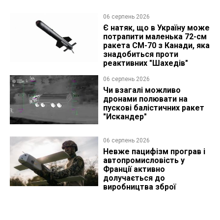
06 серпень 2026
Є натяк, що в Україну може
потрапити маленька 72-см
ракета CM-70 з Канади, яка
знадобиться проти
реактивних "Шахедів"
06 серпень 2026
Чи взагалі можливо
дронами полювати на
пускові балістичних ракет
"Искандер"
06 серпень 2026
Невже пацифізм програв і
автопромисловість у
Франції активно
долучається до
виробництва зброї