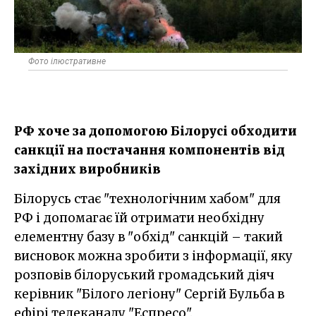
Фото ілюстративне
РФ хоче за допомогою Білорусі обходити
санкції на постачання компонентів від
західних виробників
Білорусь стає "технологічним хабом" для
РФ і допомагає їй отримати необхідну
елементну базу в "обхід" санкцій – такий
висновок можна зробити з інформації, яку
розповів білоруський громадський діяч
керівник "Білого легіону" Сергій Бульба в
ефірі телеканалу "Еспресо".