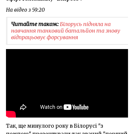
На відео з 59:20
Читайте також:
Білорусь підняла на
навчання танковий батальйон та знову
відпрацьовує форсування
Так, ще минулого року в Білорусі "з