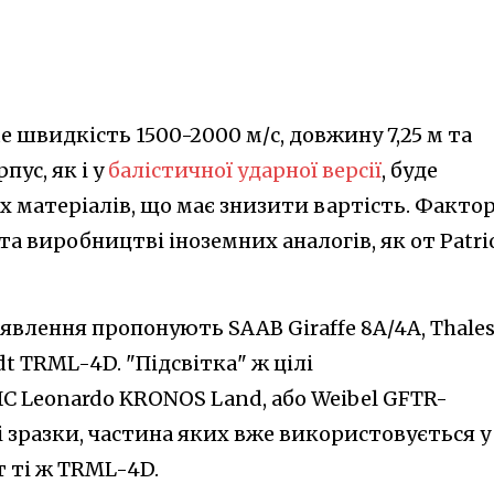
швидкість 1500-2000 м/с, довжину 7,25 м та
пус, як і у
балістичної ударної версії
, буде
 матеріалів, що має знизити вартість. Факто
та виробництві іноземних аналогів, як от Patri
явлення пропонують SAAB Giraffe 8A/4A, Thale
t TRML-4D. "Підсвітка" ж цілі
С Leonardo KRONOS Land, або Weibel GFTR-
йні зразки, частина яких вже використовується у
т ті ж TRML-4D.