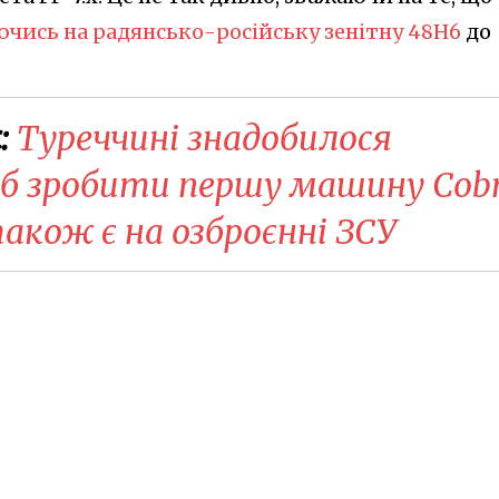
чись на радянсько-російську зенітну 48Н6
до
:
Туреччині знадобилося
об зробити першу машину Cob
 також є на озброєнні ЗСУ