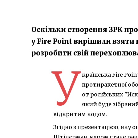
Оскільки створення ЗРК про
у Fire Point вирішили взяти
розробити свій перехоплюва
У
країнська Fire Poi
протиракетної обо
от російських "Ис
який буде зібраний
відкритим кодом.
Згідно з презентацією, яку 
Штілєрман, ядром стане раке