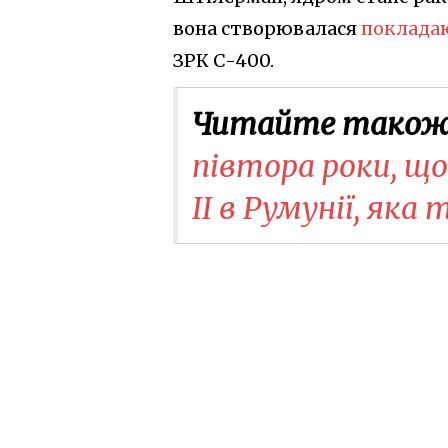
вона створювалася
покладаю
ЗРК С-400.
Читайте також
півтора роки, щ
II в Румунії, яка