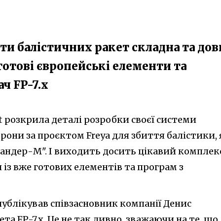
ти балістичних ракет складна та дов
 готові європейські елементи та
ч FP-7.x
nt розкрила деталі розробки своєї системи
рони за проєктом Freya для збиття балістики, 
кандер-М". І виходить досить цікавий комплекс
 із вже готових елементів та програм з
опублікував співзасновник компанії Денис
та FP-7.x. Це не так дивно, зважаючи на те, що