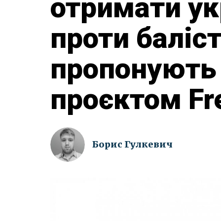
отримати ук
проти баліс
пропонують у
проєктом Fr
Борис Гулкевич