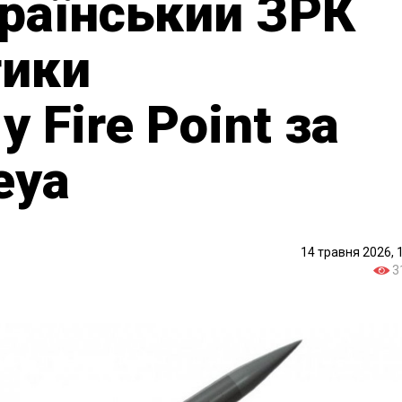
раїнський ЗРК
тики
 Fire Point за
eya
14 травня 2026, 
3