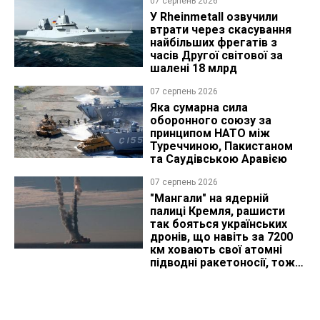
07 серпень 2026
У Rheinmetall озвучили
втрати через скасування
найбільших фрегатів з
часів Другої світової за
шалені 18 млрд
07 серпень 2026
Яка сумарна сила
оборонного союзу за
принципом НАТО між
Туреччиною, Пакистаном
та Саудівською Аравією
07 серпень 2026
"Мангали" на ядерній
палиці Кремля, рашисти
так бояться українських
дронів, що навіть за 7200
км ховають свої атомні
підводні ракетоносії, тож
що видно з космосу