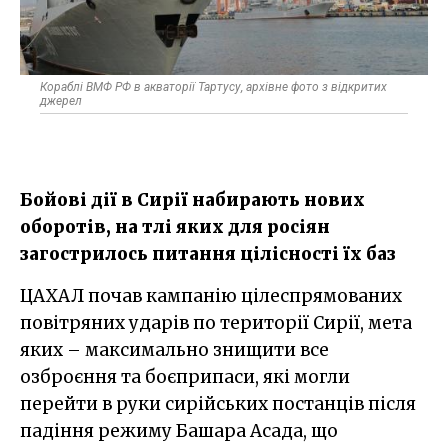
Кораблі ВМФ РФ в акваторії Тартусу, архівне фото з відкритих
джерел
Бойові дії в Сирії набирають нових
оборотів, на тлі яких для росіян
загострилось питання цілісності їх баз
ЦАХАЛ почав кампанію цілеспрямованих
повітряних ударів по території Сирії, мета
яких – максимально знищити все
озброєння та боєприпаси, які могли
перейти в руки сирійських постанців після
падіння режиму Башара Асада, що