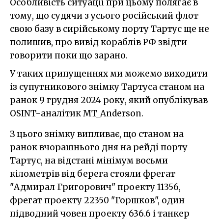
Особливість ситуації при цьому полягає в
тому, що судячи з усього російський флот
свою базу в сирійському порту Тартус ще не
полишив, про вивід кораблів РФ звідти
говорити поки що зарано.
У таких припущеннях ми можемо виходити
із супутникового знімку Тартуса станом на
ранок 9 грудня 2024 року, який опублікував
OSINT-аналітик MT_Anderson.
З цього знімку випливає, що станом на
ранок вчорашнього дня на рейді порту
Тартус, на відстані мінімум восьми
кілометрів від берега стояли фрегат
"Адмирал Григорович" проекту 11356,
фрегат проекту 22350 "Горшков", один
підводний човен проекту 636.6 і танкер