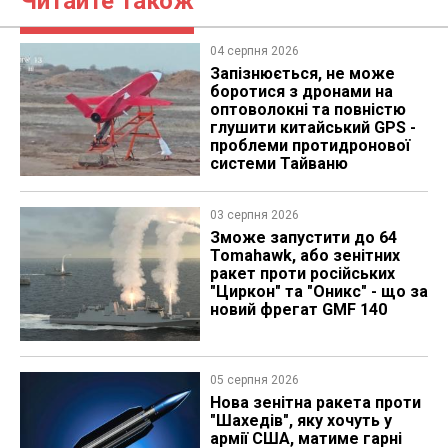
Читайте також
04 серпня 2026
Запізнюється, не може
боротися з дронами на
оптоволокні та повністю
глушити китайський GPS -
проблеми протидронової
системи Тайваню
03 серпня 2026
Зможе запустити до 64
Tomahawk, або зенітних
ракет проти російських
"Циркон" та "Оникс" - що за
новий фрегат GMF 140
05 серпня 2026
Нова зенітна ракета проти
"Шахедів", яку хочуть у
армії США, матиме гарні