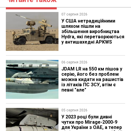
07 серпня 2026
У США нетрадиційними
шляхом пішли на
збільшення виробництва
Hydra, які перетворюються
у антишахедні APKWS
06 серпня 2026
JDAM LR на 550 км пішов у
серію, його без проблем
можна кидати на рашистів
із літаків ПС ЗСУ, втім є
певні "але"
05 серпня 2026
У 2023 році були дивні
чутки про Mirage-2000-9
для України з ОАЕ, а тепер