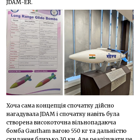
JDAM-ER.
Хоча сама концепція спочатку дійсно
нагадувала JDAM і спочатку навіть була
створена високоточна вільнопадаюча
бомба Gautham вагою 550 кг та дальністю
скидання близько 30 км. Але реалізувати це