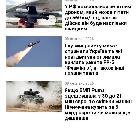
У РФ похвалилися зенітним
дроном, який може літати
до 560 км/год, але чи
дійсно він буде настільки
швидким
08 серпень 2026
Яку міні-ракету може
отримати Україна та які
нові двигуни отримала
крилата ракета FP-5
"Фламінго", а також інші
новини тижня
08 серпень 2026
Якщо БМП Puma
здешевшала з 30 до 21
млн євро, то скільки машин
Німеччина купить за 5
млрд євро та чи можна ще
дешевше