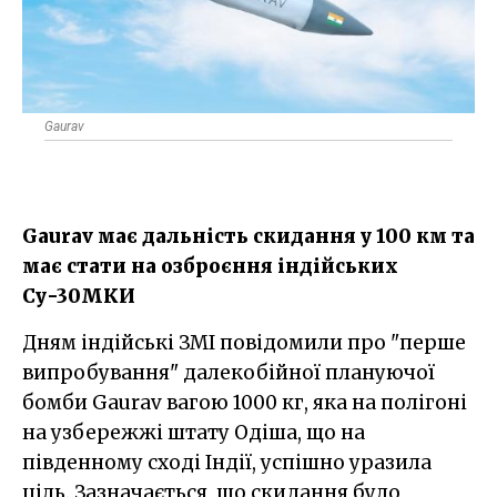
Gaurav
Gaurav має дальність скидання у 100 км та
має стати на озброєння індійських
Су-30МКИ
Дням індійські ЗМІ повідомили про "перше
випробування" далекобійної плануючої
бомби Gaurav вагою 1000 кг, яка на полігоні
на узбережжі штату Одіша, що на
південному сході Індії, успішно уразила
ціль. Зазначається, що скидання було