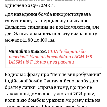
здійснено з Су-30МКИ.
Для наведення бомба використовувала
супутникову та інерціальну навігацію.
Дальність скидання не повідомляється, але
для Gaurav дальність польоту визначена у
межах від 80 до 100 км.
Читайте також:
США "відкриті до
передачі" Україні далекобійних AGM-158
JASSM під F-16: що це за ракети
Водночас фразу про "перше випробування"
індійської бомби Gaurav дійсно необхідно
брати у лапки. Справа в тому, що про це
також повідомлялось у жовтні 2021 року,
коли цією бомбою уразили морську ціль на
тому ж полігоні. Щоправда, тоді була