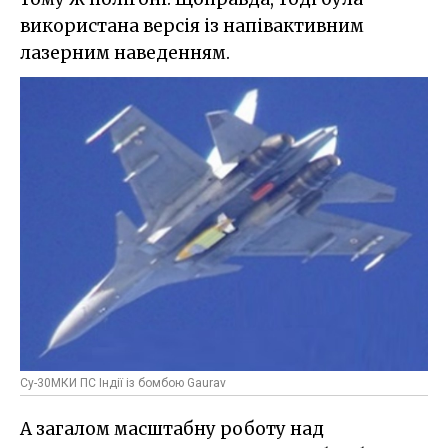
використана версія із напівактивним
лазерним наведенням.
Су-30МКИ ПС Індії із бомбою Gaurav
А загалом масштабну роботу над