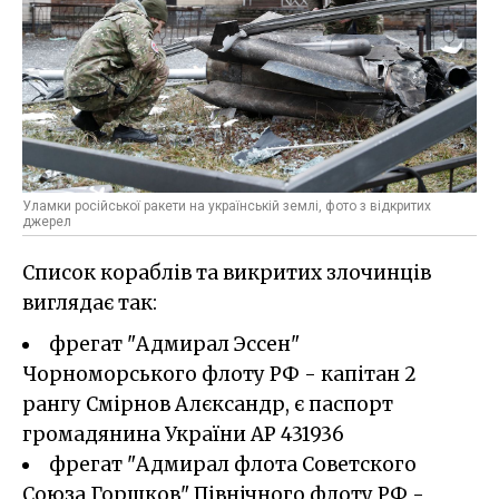
Уламки російської ракети на українській землі, фото з відкритих
джерел
Список кораблів та викритих злочинців
виглядає так:
фрегат "Адмирал Эссен"
Чорноморського флоту РФ - капітан 2
рангу Смірнов Алєксандр, є паспорт
громадянина України АР 431936
фрегат "Адмирал флота Советского
Союза Горшков" Північного флоту РФ -