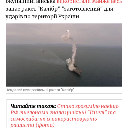
окупаційні війська
використали майже весь
запас ракет "Калібр", "заготовлений" для
ударів по території України.
Невдалий пуск російської ракети "Калібр"
Читайте також:
Стало зрозуміло навіщо
РФ ешелонами гнала цивільні "Газелі" та
самоскиди: як їх використовують
рашисти (фото)