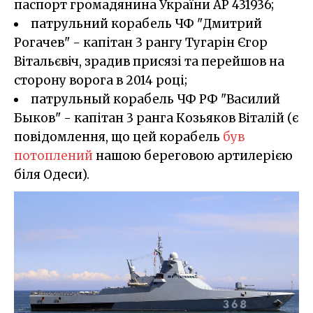
паспорт громадянина України АР 431936;
патрульний корабель ЧФ "Дмитрий
Рогачев" - капітан 3 рангу Тугарін Єгор
Вітальєвіч, зрадив присязі та перейшов на
сторону ворога в 2014 році;
патрульный корабель ЧФ РФ "Василий
Быков" - капітан 3 ранга Козьяков Віталій (є
повідомлення, що цей корабель
був
потоплений
нашою береговою артилерією
біля Одеси).