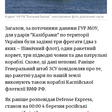
Корвет ЧФ РФ "Василий Быков", ілюстративне фото довоєнних часів
Загалом, за поточними даними ГУР МОУ,
для ударів "Калібрами" по території
України були задіяні три фрегати (два з
яких – Північний флот), один ракетний
корвет, три підводні човни та два патрульні
кораблі. Схоже, ці дані неповні. Раніше
Генеральний штаб ЗСУ повідомляв про те,
що ракетні удари по нашій землі
виконують також кораблі Каспійської
флотилії ВМФ РФ.
Як раніше розповідав Defense Express,
станом на 00:00 4 березня російські