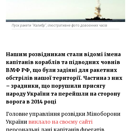
Пуск ракети "Калибр", ілюстративне фото довоєнних часів
Нашим розвідникам стали відомі імена
капітанів кораблів та підводних човнів
ВМФ РФ, що були задіяні для ракетних
обстрілів нашої території. Частина з них
– зрадники, що порушили присягу
народу України та перейшли на сторону
ворога в 2014 році
Головне управління розвідки Міноборони
України
виклало на своєму сайті
персональні дані капітанів фрегатів,