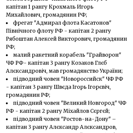
капітан 1 рангу Крохмаль Игорь
Михайлович, громадянин РФ;
фрегат "Адмирал флота Касатонов"
Північного флоту РФ - капітан 2 рангу
Рябоштан Алексей Викторович, громадянин
РФ;
малий ракетний корабель "Грайворон"
ЧФ РФ- капітан 3 рангу Козаков Глєб
Алєксандровіч, мав громадянство України;
підводний човен "Новороссийск" ЧФ РФ
- капітан 3 рангу Швєда Ігорь Ігорєвіч,
громадянин РФ;
підводний човен "Великий Новгород" ЧФ
РФ - капітан 2 рангу Міхайлов Сєргєй;
підводний човен "Ростов-на-Дону" –
капітан 3 рангу Алєксандр Алєксандров,