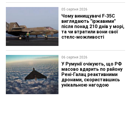
05 серпня 2026
Чому винищувачі F-35C
виглядають "іржавими"
після понад 210 днів у морі,
та чи втратили вони свої
стелс-можливості
06 серпня 2026
У Румунії очікують, що РФ
масово вдарить по району
Рені-Галац реактивними
дронами, скориставшись
унікальною нагодою