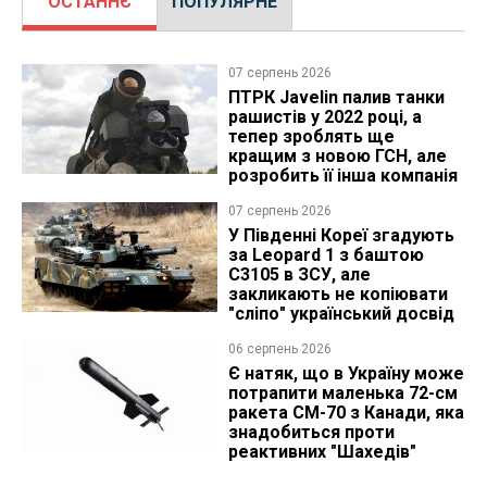
ОСТАННЄ
ПОПУЛЯРНЕ
07 серпень 2026
ПТРК Javelin палив танки
рашистів у 2022 році, а
тепер зроблять ще
кращим з новою ГСН, але
розробить її інша компанія
07 серпень 2026
У Південні Кореї згадують
за Leopard 1 з баштою
C3105 в ЗСУ, але
закликають не копіювати
"сліпо" український досвід
06 серпень 2026
Є натяк, що в Україну може
потрапити маленька 72-см
ракета CM-70 з Канади, яка
знадобиться проти
реактивних "Шахедів"