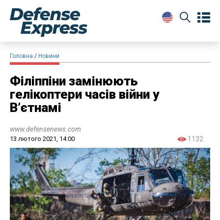
Головна
Новини
Філіппіни замінюють
гелікоптери часів війни у
В’єтнамі
www.defensenews.com
13 лютого 2021, 14:00
1132