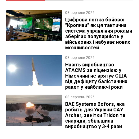
08 серпень 2026
Цифрова логіка бойової
"Кропиви" як ця тактична
система управління роками
зберігає популярність у
військових і набуває нових
можливостей
08 серпень 2026
Навіть виробництво
ATACMS за ліцензією у
Німеччині не врятує США
від дефіциту балістичних
ракет у найближчі роки
08 серпень 2026
BAE Systems Bofors, яка
робить для України САУ
Archer, зенітки Tridon та
снаряди, збільшила
виробництво у 3-4 рази