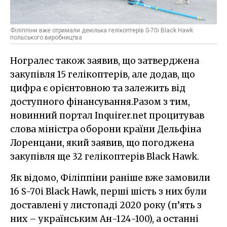
Філіппіни вже отримали декілька гелікоптерів S-70i Black Hawk
польського виробництва
Ногралес також заявив, що затверджена
закупівля 15 гелікоптерів, але додав, що
цифра є орієнтовною та залежить від
доступного фінансування.Разом з тим,
новинний портал Inquirer.net процитував
слова міністра оборони країни Дельфіна
Лоренцани, який заявив, що погоджена
закупівля ще 32 гелікоптерів Black Hawk.
Як відомо, Філіппіни раніше вже замовили
16 S-70i Black Hawk, перші шість з них були
доставлені у листопаді 2020 року (п’ять з
них – українським Ан-124-100), а останні