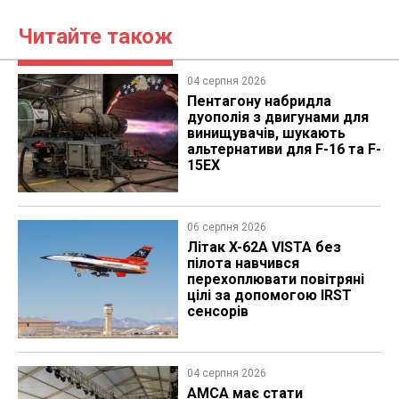
Читайте також
04 серпня 2026
Пентагону набридла
дуополія з двигунами для
винищувачів, шукають
альтернативи для F-16 та F-
15EX
06 серпня 2026
Літак X-62A VISTA без
пілота навчився
перехоплювати повітряні
цілі за допомогою IRST
сенсорів
04 серпня 2026
AMCA має стати