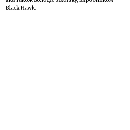
яка також володіє Sikorsky, виробником
Black Hawk.