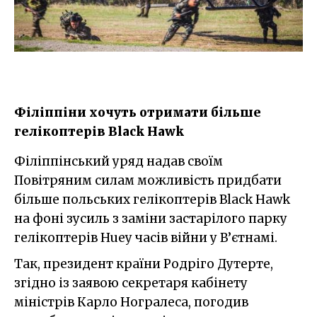
Філіппіни хочуть отримати більше
гелікоптерів Black Hawk
Філіппінський уряд надав своїм
Повітряним силам можливість придбати
більше польських гелікоптерів Black Hawk
на фоні зусиль з заміни застарілого парку
гелікоптерів Huey часів війни у В’єтнамі.
Так, президент країни Родріго Дутерте,
згідно із заявою секретаря кабінету
міністрів Карло Ногралеса, погодив