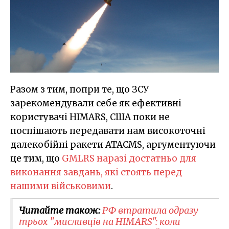
Разом з тим, попри те, що ЗСУ
зарекомендували себе як ефективні
користувачі HIMARS, США поки не
поспішають передавати нам високоточні
далекобійні ракети ATACMS, аргументуючи
це тим, що
GMLRS наразі достатньо для
виконання завдань, які стоять перед
нашими військовими
.
Читайте також:
РФ втратила одразу
трьох "мисливців на HIMARS": коли