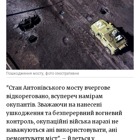
Пошкодження мосту, фото ілюстративне
"Стан Антонівського мосту вчергове
відкореговано, всупереч намірам
окупантів. Зважаючи на нанесені
ушкодження та безперервний вогневий
контроль, окупаційні війська наразі не
наважуються ані використовувати, ані
ремонтувати міст", – йдеться у