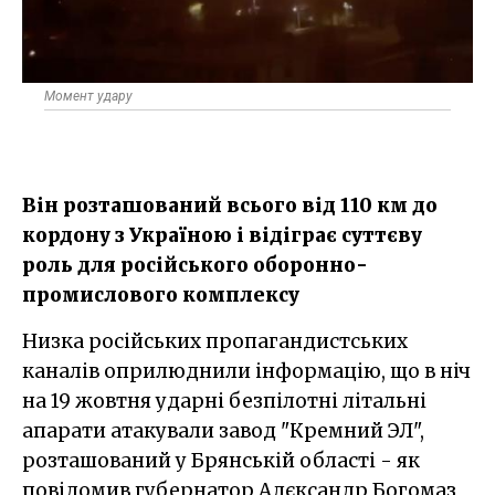
Момент удару
Він розташований всього від 110 км до
кордону з Україною і відіграє суттєву
роль для російського оборонно-
промислового комплексу
Низка російських пропагандистських
каналів оприлюднили інформацію, що в ніч
на 19 жовтня ударні безпілотні літальні
апарати атакували завод "Кремний ЭЛ",
розташований у Брянській області - як
повідомив губернатор Алєксандр Богомаз,