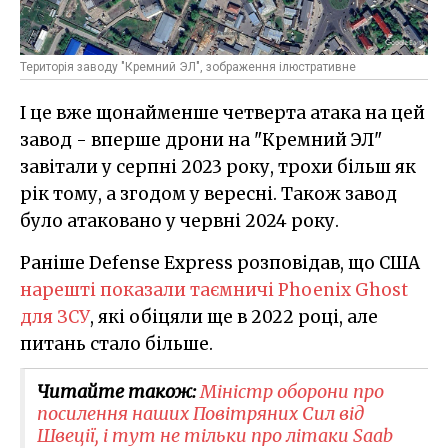
Територія заводу "Кремний ЭЛ", зображення ілюстративне
І це вже щонайменше четверта атака на цей
завод - вперше дрони на "Кремний ЭЛ"
завітали у серпні 2023 року, трохи більш як
рік тому, а згодом у вересні. Також завод
було атаковано у червні 2024 року.
Раніше Defense Express розповідав, що США
нарешті показали таємничі Phoenix Ghost
для ЗСУ
, які обіцяли ще в 2022 році, але
питань стало більше.
Читайте також:
Міністр оборони про
посилення наших Повітряних Сил від
Швеції, і тут не тільки про літаки Saab