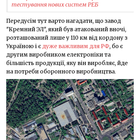
тестування нових систем РЕБ
Передусім тут варто нагадати, що завод
"Кремний ЭЛ", який був атакований вночі,
розташований лише у 110 км від кордону з
Україною і є
дуже важливим для РФ
, бо є
другим виробником електроніки та
більшість продукції, яку він виробляє, йде
на потреби оборонного виробництва.