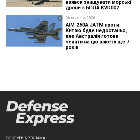
взявся знищувати морські
дрони з БПЛА KVD002
06 серпень 2026
AIM-260A JATM проти
Китаю буде недостаньо,
але Австралія готова
чекати на цю ракету ще 7
років
ПОСЛУГИ & РЕКЛАМА