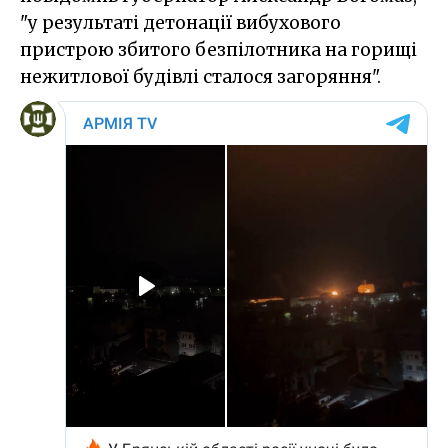
"у результаті детонації вибухового
пристрою збитого безпілотника на горищі
нежитлової будівлі сталося загоряння".