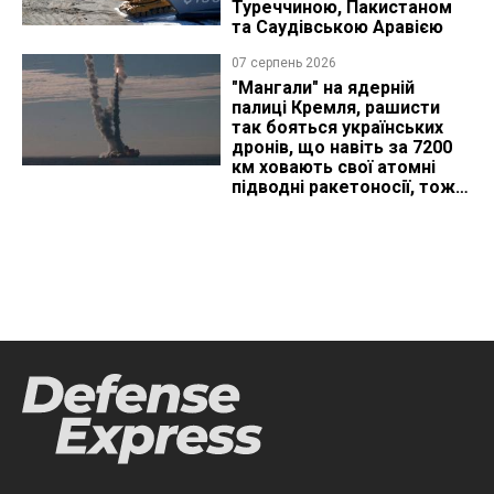
Туреччиною, Пакистаном
та Саудівською Аравією
07 серпень 2026
"Мангали" на ядерній
палиці Кремля, рашисти
так бояться українських
дронів, що навіть за 7200
км ховають свої атомні
підводні ракетоносії, тож
що видно з космосу