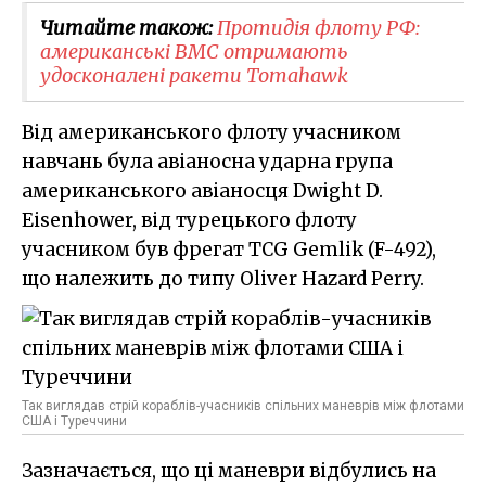
Читайте також:
Протидія флоту РФ:
американські ВМС отримають
удосконалені ракети Tomahawk
Від американського флоту учасником
навчань була авіаносна ударна група
американського авіаносця Dwight D.
Eisenhower, від турецького флоту
учасником був фрегат TCG Gemlik (F-492),
що належить до типу Oliver Hazard Perry.
Так виглядав стрій кораблів-учасників спільних маневрів між флотами
США і Туреччини
Зазначається, що ці маневри відбулись на