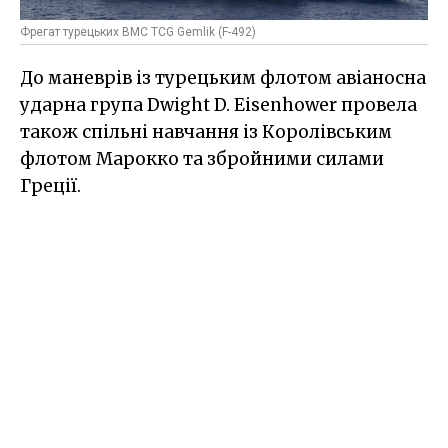
Фрегат турецьких ВМС TCG Gemlik (F-492)
До маневрів із турецьким флотом авіаносна
ударна група Dwight D. Eisenhower провела
також спільні навчання із Королівським
флотом Марокко та збройними силами
Греції.