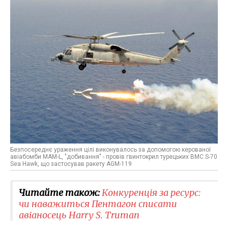
Безпосереднє ураження цілі виконувалось за допомогою керованої
авіабомби MAM-L, "добивання" - провів гвинтокрил турецьких ВМС S-70
Sea Hawk, що застосував ракету AGM-119
Читайте також:
Конкуренція за ресурс:
чи наважиться Пентагон списати
авіаносець Harry S. Truman