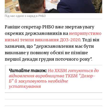
Під час однієї з нарад в РНБО
Раніше секретар РНБО вже звертав увагу
окремих держзамовників на
неприпустимо
низькі темпи виконання ДОЗ-2020
. Тоді він
зазначив, що "держзамовлення має бути
виконане у повному обсязі не пізніше
першої декади грудня поточного року".
Читайте також:
На ХКБМ готуються до
відновлення виробництва ТКБМ "Дозор-
Б" й закуповують необхідне
устаткування