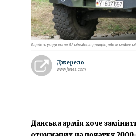
Вартість угоди сягає 52 мільйонів доларів, або ж майже 
Джерело
www.janes.com
Данська армія хоче замінити
отриманих на початку 2000-