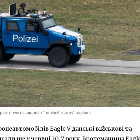
ристовують також і в "поліцейському" варіанті
онеавтомобілів Eagle V данські військові та
али ще у червні 2017 року. Бронемашина Eagle