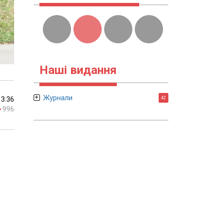
Наші видання
Журнали
13:36
42
996