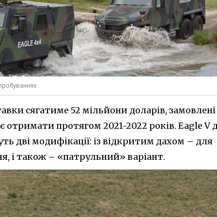
пробуваннях
ставки сягатиме 52 мільйони доларів, замовлені
 отримати протягом 2021-2022 років. Eagle V 
ть дві модифікації: із відкритим дахом – для
я, і також – «патрульний» варіант.