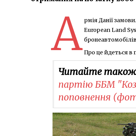
А
рмія Данії замов
European Land Sy
бронеавтомобілів 
Про це йдеться в п
Читайте також
партію ББМ "Коз
поповнення (фо