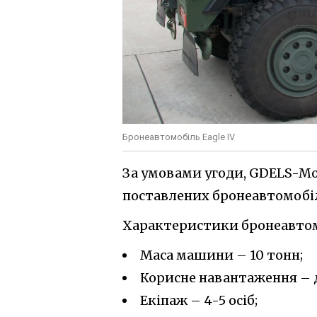
Бронеавтомобіль Eagle IV
За умовами угоди, GDELS-M
поставлених бронеавтомобіл
Характеристики бронеавтомо
Маса машини – 10 тонн;
Корисне навантаження – д
Екіпаж – 4-5 осіб;