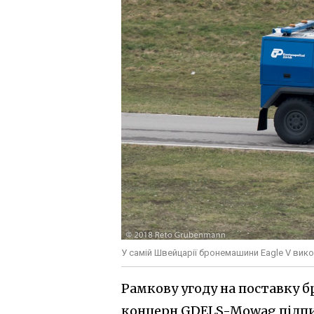
У самій Швейцарії бронемашини Eagle V вико
Рамкову угоду на поставку бр
концерн GDELS-Mowag підпис