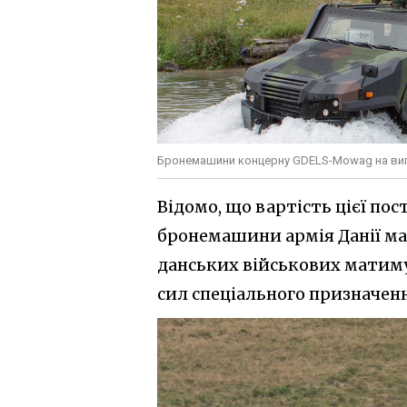
Бронемашини концерну GDELS-Mowag на ви
Відомо, що вартість цієї по
бронемашини армія Данії має
данських військових матиму
сил спеціального призначенн