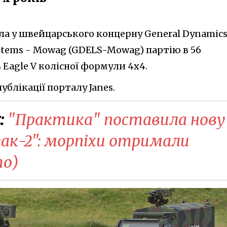
ила у швейцарського концерну General Dynamic
stems - Mowag (GDELS-Mowag) партію в 56
Eagle V колісної формули 4х4.
ублікації порталу Janes.
:
"Практика" поставила нову
ак-2": морпіхи отримали
то)