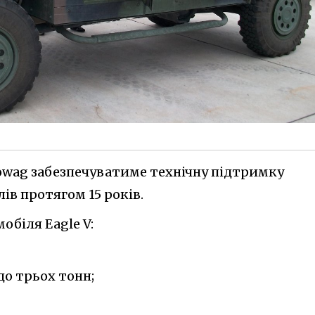
owag забезпечуватиме технічну підтримку
ів протягом 15 років.
біля Eagle V:
о трьох тонн;