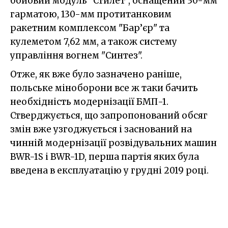
бойовий модуль "Стилет", оснащений 30-мм
гарматою, 130-мм протитанковим
ракетним комплексом "Бар’єр" та
кулеметом 7,62 мм, а також систему
управління вогнем "Синтез".
Отже, як вже було зазначено раніше,
польське міноборони все ж таки бачить
необхідність модернізації БМП-1.
Стверджується, що запропонований обсяг
змін вже узгоджується і заснований на
чинній модернізації розвідувальних машин
BWR-1S i BWR-1D, перша партія яких була
введена в експлуатацію у грудні 2019 році.