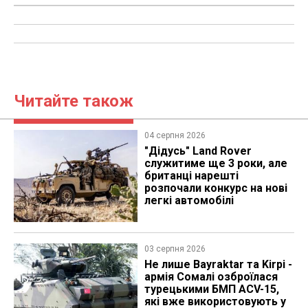
Читайте також
04 серпня 2026
"Дідусь" Land Rover
служитиме ще 3 роки, але
британці нарешті
розпочали конкурс на нові
легкі автомобілі
03 серпня 2026
Не лише Bayraktar та Kirpi -
армія Сомалі озброїлася
турецькими БМП ACV-15,
які вже використовують у