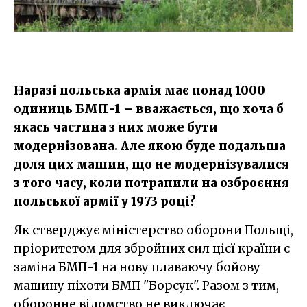
Наразі польська армія має понад 1000
одиниць БМП-1 – вважається, що хоча б
якась частина з них може бути
модернізована. Але якою буде подальша
доля цих машин, що не модернізувалися
з того часу, коли потрапили на озброєння
польської армії у 1973 році?
Як стверджує міністерство оборони Польщі,
пріоритетом для збройних сил цієї країни є
заміна БМП-1 на нову плаваючу бойову
машину піхоти БМП "Борсук". Разом з тим,
оборонне відомство не виключає