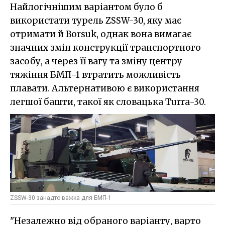
Найлогічнішим варіантом було б
використати турель ZSSW-30, яку має
отримати й Borsuk, однак вона вимагає
значних змін конструкції транспортного
засобу, а через її вагу та зміну центру
тяжіння БМП-1 втратить можливість
плавати. Альтернативою є використання
легшої башти, такої як словацька Turra-30.
ZSSW-30 занадто важка для БМП-1
"Незалежно від обраного варіанту, варто