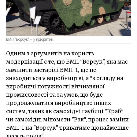
БМП "Борсук" – у пріоритеті
Одним з аргументів на користь
модернізації є те, що БМП "Борсук", яка має
замінити застарілі БМП-1, ще не
знаходиться у виробництві, а "з огляду на
виробничі потужності вітчизняної
промисловості та за умов, що буде
продовжуватися виробництво інших
систем, таких як самохідні гаубиці "Краб"
чи самохідні міномети "Рак", процес заміни
БМП-1 на "Борсук" триватиме щонайменше
десять років".