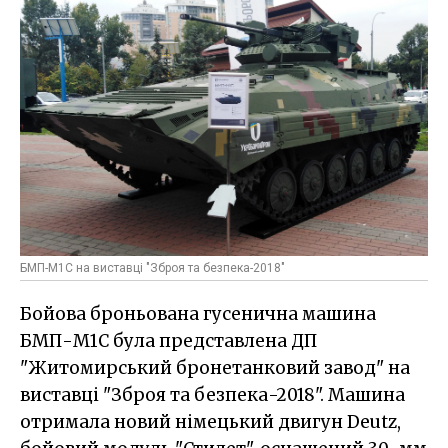
БМП-М1С на виставці "Зброя та безпека-2018"
Бойова броньована гусенична машина
БМП-М1С була представлена ДП
"Житомирський бронетанковий завод" на
виставці "Зброя та безпека-2018". Машина
отримала новий німецький двигун Deutz,