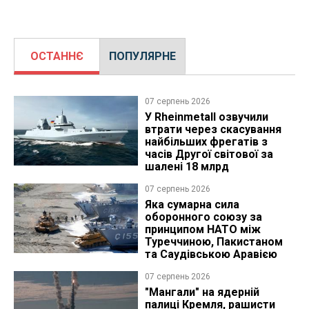
ОСТАННЄ
ПОПУЛЯРНЕ
07 серпень 2026
У Rheinmetall озвучили
втрати через скасування
найбільших фрегатів з
часів Другої світової за
шалені 18 млрд
07 серпень 2026
Яка сумарна сила
оборонного союзу за
принципом НАТО між
Туреччиною, Пакистаном
та Саудівською Аравією
07 серпень 2026
"Мангали" на ядерній
палиці Кремля, рашисти