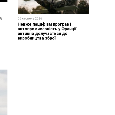
м -
06 серпень 2026
Невже пацифізм програв і
автопромисловість у Франції
активно долучається до
виробництва зброї