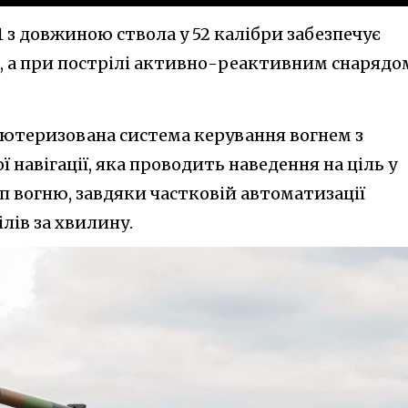
 з довжиною ствола у 52 калібри забезпечує
км, а при пострілі активно-реактивним снарядо
п'ютеризована система керування вогнем з
навігації, яка проводить наведення на ціль у
 вогню, завдяки частковій автоматизації
лів за хвилину.