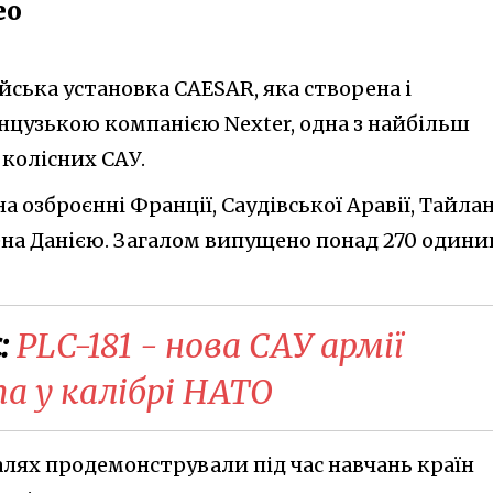
ео
йська установка CAESAR, яка створена і
цузькою компанією Nexter, одна з найбільш
 колісних САУ.
а озброєнні Франції, Саудівської Аравії, Тайла
лена Данією. Загалом випущено понад 270 одини
:
​PLC-181 - нова САУ армії
а у калібрі НАТО
талях продемонстрували під час навчань країн