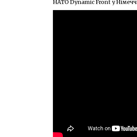
НАТО Dynamic Front у Німечч