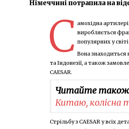
Німеччині потрапила на від
С
амохідна артилері
виробляється фран
популярних у світі
Вона знаходиться н
та Індонезії, а також замов
CAESAR.
Читайте також
Китаю, колісна т
Стрільбу з CAESAR у всіх де