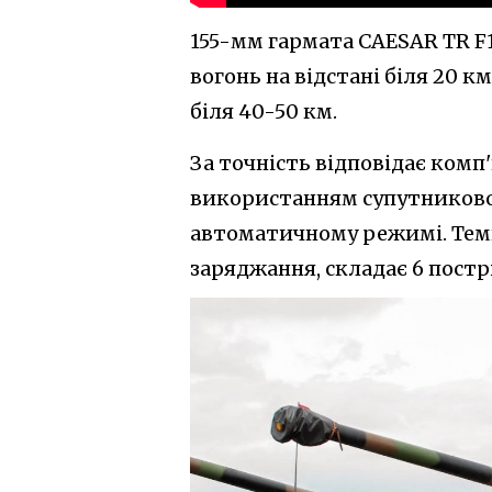
155-мм гармата CAESAR TR F1
вогонь на відстані біля 20 
біля 40-50 км.
За точність відповідає ком
використанням супутникової 
автоматичному режимі. Темп
заряджання, складає 6 пострі