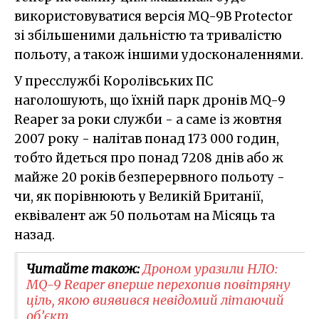
використовуватися версія MQ-9B Protector
зі збільшеними дальністю та тривалістю
польоту, а також іншими удосконаленнями.
У пресслужбі Королівських ПС
наголошують, що їхній парк дронів MQ-9
Reaper за роки служби - а саме із жовтня
2007 року - налітав понад 173 000 годин,
тобто йдеться про понад 7208 днів або ж
майже 20 років безперервного польоту -
чи, як порівнюють у Великій Британії,
еквівалент аж 50 польотам на Місяць та
назад.
Читайте також:
Дроном уразили НЛО:
MQ-9 Reaper вперше перехопив повітряну
ціль, якою виявився невідомий літаючий
об’єкт