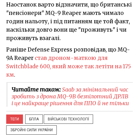
Наостанок варто відзначити, що британські
"пенсіонери" MQ-9 Reaper мають чимало
годин нальоту, і під питанням ще той факт,
наскільки довго вони ще "проживуть" і чи
проживуть взагалі.
Раніше Defense Express розповідав, що MQ-
9A Reaper
став дроном-маткою для
Switchblade 600, який може так летіти на 175
км
.
Читайте також:
Saab за мінімальний час
зробить з дрона MQ-9B безпілотний ДРЛВ
і це найкраще рішення для ППО й не тільки
ТЕГИ
БПЛА
ВІЙСЬКОВІ ТЕХНОЛОГІЇ
ЗБРОЙНІ СИЛИ УКРАЇНИ