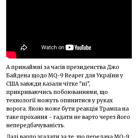
А принаймні за часів президенства Джо
Байдена щодо MQ-9 Reaper для України у
США завжди казали чітке "ні",
прикриваючись побоюваннями, що
технології можуть опинитися у руках
ворога. Якою може бути реакція Трампа на
таке прохання - гадати не варто через його
непередбачуваність.
Далі варто згадати за те, що передача MQ-9