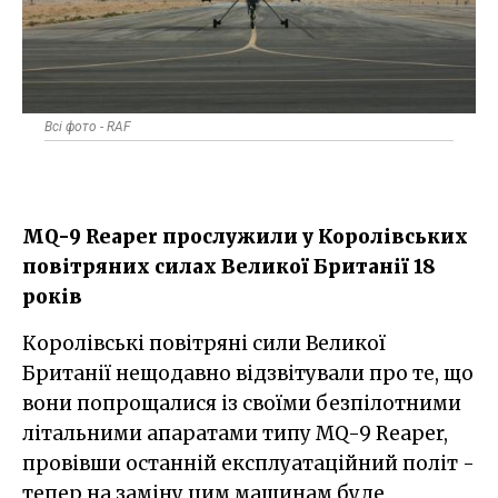
Всі фото - RAF
MQ-9 Reaper прослужили у Королівських
повітряних силах Великої Британії 18
років
Королівські повітряні сили Великої
Британії нещодавно відзвітували про те, що
вони попрощалися із своїми безпілотними
літальними апаратами типу MQ-9 Reaper,
провівши останній експлуатаційний політ -
тепер на заміну цим машинам буде