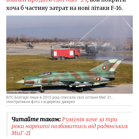
хоча б частину затрат на нові літаки F-16.
ВПС Болгарії лише в 2015 році списали свої останні МиГ-21,
ілюстративне фото з відкритих джерел
Читайте також:
Румунія хоче за три
роки нарешті позбавитись від радянських
МиГ-21