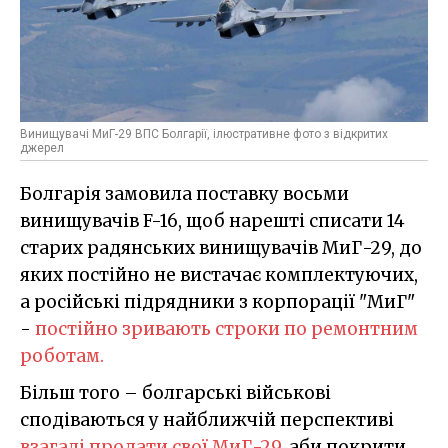
Винищувачі МиГ-29 ВПС Болгарії, ілюстративне фото з відкритих
джерел
Болгарія замовила поставку восьми
винищувачів F-16, щоб нарешті списати 14
старих радянських винищувачів МиГ-29, до
яких постійно не вистачає комплектуючих,
а російські підрядники з корпорації "МиГ"
-
постійно зривають строки по ремонтним
роботам.
Більш того – болгарські військові
сподіваються у найближчій перспективі
взагалі продати свої МиГ-29
, аби покрити