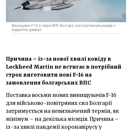
Винищувач F-16 в лівреї ВПС Болгарії, ілюстративний рендер з
відкритих джерел
Причина – із-за нової хвилі ковіду в
Lockheed Martin не встигає в потрібний
строк виготовити нові F-16 на
замовлення болгарських ВПС
Поставка восьми нових винищувачів F-16
для військово-повітряних сил Болгарії
затримується на невизначений термін, як
мінімум – на декілька місяців. Причина –
із-за хвилі пандемії коронавірусу у