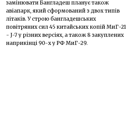
замінювати Бангладеш планує також
авіапарк, який сформований з двох типів
літаків. У строю бангладешських
повітряних сил 45 китайських копій МиГ-21
- J-7 у різних версіях, а також 8 закуплених
наприкінці 90-х у РФ МиГ-29.