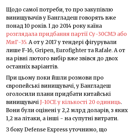
Щодо самої потреби, то про закупівлю
винищувачів у Бангладеш говорять вже
понад 10 років. І до 2014 року каїна
розглядала придбання партії Су-30СМЭ або
МиГ-35.
А от у 2017 у тендері фігурували
лише F-16, Gripen, Eurofighter та Rafale. А от
на рівні лютого вибір вже звівся до двох
останніх варіантів.
При цьому поки йшли розмови про
європейські винищувачі, у Бангладеш
оголосили плани придбати китайські
винищувачі
J-10CE у кількості 20 одиниць
.
Вони були оцінені у 2,2 млрд доларів, з яких
1,2 на літаки, а інші - на супутні витрати.
З боку Defense Express уточнимо, що