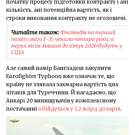
початку процесу підготовки контракту і ані
кількість, ані потенційна вартість, як і
строки виконання контракту не оголошені.
Читайте також:
Фінляндія на перший
політ свого F-35 чекала чотири роки, а
перші вісім машин до кінця 2026 будуть у
США
Але самий намір Бангладеш закупити
Eurofighter Typhoon вже означає те, що
країну не злякала захмарна вартість цих
літаків для Туреччини. Й нагадаємо, що
Анкарі 20 винищувачів у комплексному
постачанні
обійдуться у 7,2 млрд доларів
.