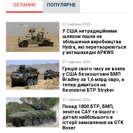
ОСТАННЄ
ПОПУЛЯРНЕ
07 серпень 2026
У США нетрадиційними
шляхом пішли на
збільшення виробництва
Hydra, які перетворюються
у антишахедні APKWS
07 серпень 2026
Греція свого часу не взяла
у США безкоштовні БМП
Bradley за 1,6 млрд євро, а
тепер дивиться на
безплатні БТР Stryker
07 серпень 2026
Понад 1800 БТР, БМП,
зеніток САУ та іншого -
деталі найбільшого в
історії замовлення на GTK
Boxer