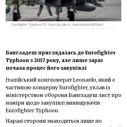
Eurofighter Typhoon ПС Італії (всі фото: Aeronautica Militare)
Бангладеш приглядалась до Eurofighter
Typhoon з 2017 року, але лише зараз
почала процес його закупівлі
Італійський конгломерат Leonardo, який є
частиною концерну Eurofighter, уклав із
міністерством оборони Бангладеш лист про
наміри щодо закупівлі винищувачів
Eurofighter Typhoon.
Наразі сторони знаходяться лише по