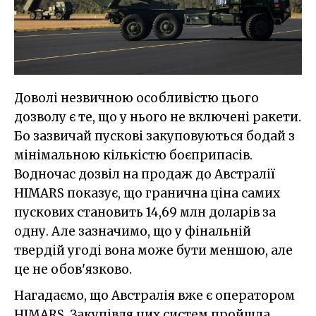
Доволі незвичною особливістю цього
дозволу є те, що у нього не включені ракети.
Бо зазвичай пускові закуповуються бодай з
мінімальною кількістю боєприпасів.
Водночас дозвіл на продаж до Австралії
HIMARS показує, що гранична ціна самих
пускових становить 14,69 млн доларів за
одну. Але зазначимо, що у фінальній
твердій угоді вона може бути меншою, але
це не обов'язково.
Нагадаємо, що Австралія вже є оператором
HIMARS. Закупівля цих систем пройшла