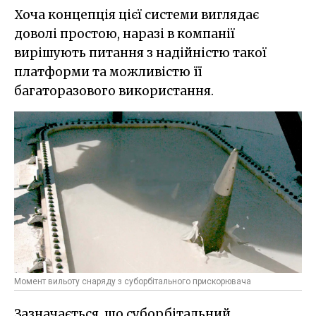
Хоча концепція цієї системи виглядає
доволі простою, наразі в компанії
вирішують питання з надійністю такої
платформи та можливістю її
багаторазового використання.
Момент вильоту снаряду з суборбітального прискорювача
Зазначається, що суборбітальний