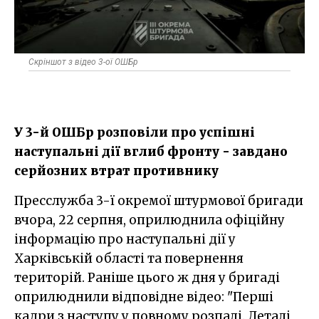
Скріншот з відео 3-ої ОШБр
У 3-й ОШБр розповіли про успішні
наступальні дії вглиб фронту - завдано
серйозних втрат противнику
Пресслужба 3-ї окремої штурмової бригади
вчора, 22 серпня, оприлюднила офіційну
інформацію про наступальні дії у
Харківській області та повернення
територій. Раніше цього ж дня у бригаді
оприлюднили відповідне відео: "Перші
кадри з наступу у повному розпалі. Деталі