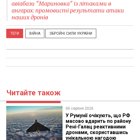
авіабази "Мариновка" із літаками в
ангарах: промовисті результати атаки
наших дронів
ТЕГИ
ВІЙНА
ЗБРОЙНІ СИЛИ УКРАЇНИ
Читайте також
06 серпня 2026
У Румунії очікують, що РФ
масово вдарить по району
Рені-Галац реактивними
дронами, скориставшись
унікальною нагодою