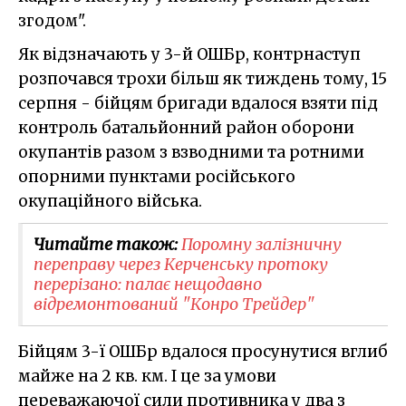
згодом".
Як відзначають у 3-й ОШБр, контрнаступ
розпочався трохи більш як тиждень тому, 15
серпня - бійцям бригади вдалося взяти під
контроль батальйонний район оборони
окупантів разом з взводними та ротними
опорними пунктами російського
окупаційного війська.
Читайте також:
Поромну залізничну
переправу через Керченську протоку
перерізано: палає нещодавно
відремонтований "Конро Трейдер"
Бійцям 3-ї ОШБр вдалося просунутися вглиб
майже на 2 кв. км. І це за умови
переважаючої сили противника у два з