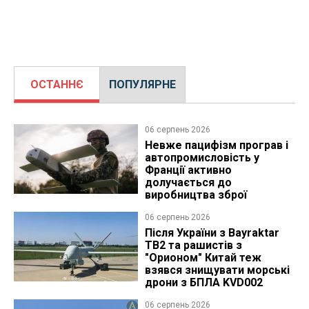
ОСТАННЄ
ПОПУЛЯРНЕ
06 серпень 2026
Невже пацифізм програв і
автопромисловість у
Франції активно
долучається до
виробництва зброї
06 серпень 2026
Після України з Bayraktar
TB2 та рашистів з
"Орионом" Китай теж
взявся знищувати морські
дрони з БПЛА KVD002
06 серпень 2026