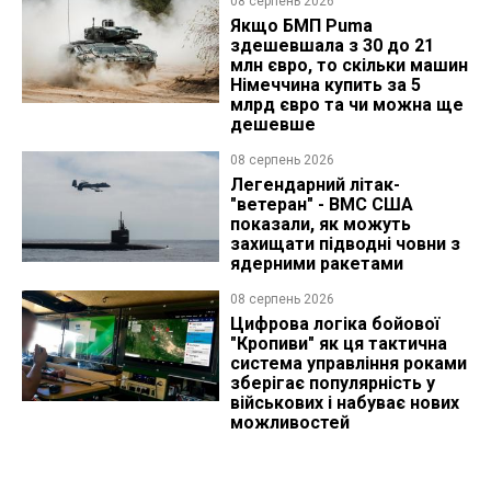
08 серпень 2026
Якщо БМП Puma
здешевшала з 30 до 21
млн євро, то скільки машин
Німеччина купить за 5
млрд євро та чи можна ще
дешевше
08 серпень 2026
Легендарний літак-
"ветеран" - ВМС США
показали, як можуть
захищати підводні човни з
ядерними ракетами
08 серпень 2026
Цифрова логіка бойової
"Кропиви" як ця тактична
система управління роками
зберігає популярність у
військових і набуває нових
можливостей