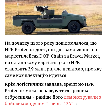
На початку цього року повідомлялося, що
НРК Protector доступні для замовлення на
маркетплейсах DOT-Chain та Brave1 Market,
на останньому вартість цього НРК
становить 3,9 млн грн, але невідомо, про яку
саме комплектацію йдеться.
Крім логістичних завдань, зрештою НРК
Protector може оснащуватися і різним
озброєнням - раніше його
демонстрували з
бойовим модулем "Таврія-12,7"
з