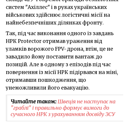
систем "Ахіллес" і в руках українських
військових здійснює логістичні місії на
найнебезпечніших ділянках фронту.
Так, під час виконання одного із завдань
НРК Protector отримав ураження від
уламків ворожого FPV-дрона, втім, це не
завадило йому поставити вантаж до
позицій. Але в одному з епізодів під час
повернення із місії НРК підірвався на міні,
отримавши пошкодження, що
унеможливили його евакуацію.
Читайте також:
Швеція не наступає на
"граблі" і правильно формує вимоги до
сучасного НРК з урахуванням досвіду ЗСУ