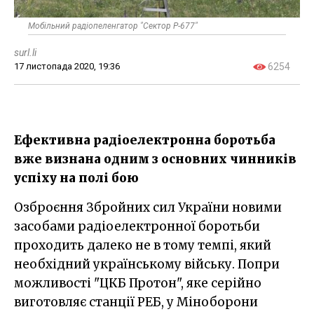
Мобільний радіопеленгатор "Сектор Р-677"
surl.li
17 листопада 2020, 19:36
6254
Ефективна радіоелектронна боротьба
вже визнана одним з основних чинників
успіху на полі бою
Озброєння Збройних сил України новими
засобами радіоелектронної боротьби
проходить далеко не в тому темпі, який
необхідний українському війську. Попри
можливості "ЦКБ Протон", яке серійно
виготовляє станції РЕБ, у Міноборони