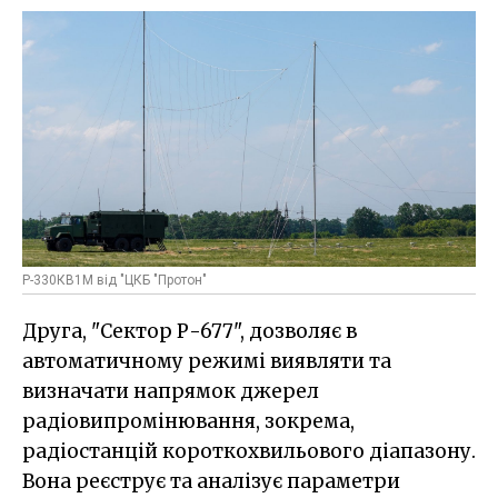
Р-330КВ1М від "ЦКБ "Протон"
Друга, "Сектор Р-677", дозволяє в
автоматичному режимі виявляти та
визначати напрямок джерел
радіовипромінювання, зокрема,
радіостанцій короткохвильового діапазону.
Вона реєструє та аналізує параметри