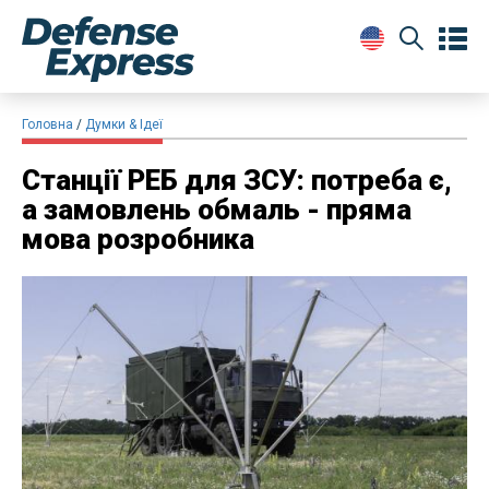
Головна
Думки & Ідеї
​Станції РЕБ для ЗСУ: потреба є,
а замовлень обмаль - пряма
мова розробника