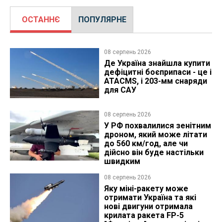
ОСТАННЄ
ПОПУЛЯРНЕ
08 серпень 2026
Де Україна знайшла купити
дефіцитні боєприпаси - це і
ATACMS, і 203-мм снаряди
для САУ
08 серпень 2026
У РФ похвалилися зенітним
дроном, який може літати
до 560 км/год, але чи
дійсно він буде настільки
швидким
08 серпень 2026
Яку міні-ракету може
отримати Україна та які
нові двигуни отримала
крилата ракета FP-5