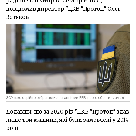
радіопеленгаторів "Сектор Р-677", -
повідомив директор "ЦКБ "Протон" Олег
Вотяков.
ЗСУ вже серійно озброюються станціями РЕБ, проте обсяги - замалі
Додавши, що за 2020 рік "ЦКБ "Протон" здав
лише три машини, які були замовлені у 2019
році.