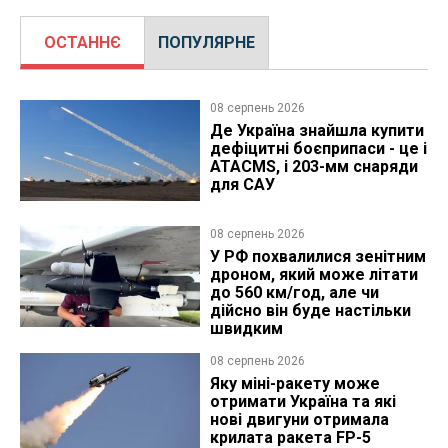
ОСТАННЄ
ПОПУЛЯРНЕ
08 серпень 2026
Де Україна знайшла купити
дефіцитні боєприпаси - це і
ATACMS, і 203-мм снаряди
для САУ
08 серпень 2026
У РФ похвалилися зенітним
дроном, який може літати
до 560 км/год, але чи
дійсно він буде настільки
швидким
08 серпень 2026
Яку міні-ракету може
отримати Україна та які
нові двигуни отримала
крилата ракета FP-5