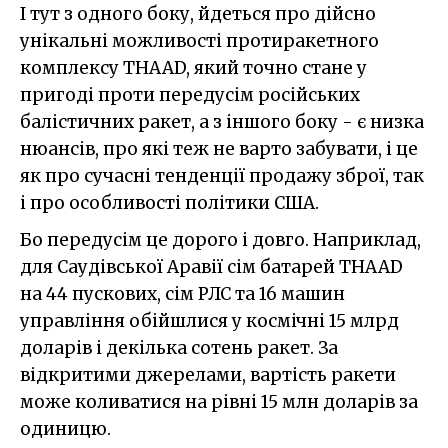
І тут з одного боку, йдеться про дійсно
унікальні можливості протиракетного
комплексу THAAD, який точно стане у
пригоді проти передусім російських
балістичних ракет, а з іншого боку - є низка
нюансів, про які теж не варто забувати, і це
як про сучасні тенденції продажу зброї, так
і про особливості політики США.
Бо передусім це дорого і довго. Наприклад,
для Саудівської Аравії сім батарей THAAD
на 44 пускових, сім РЛС та 16 машин
управління обійшлися у космічні 15 млрд
доларів і декілька сотень ракет. За
відкритими джерелами, вартість ракети
може коливатися на рівні 15 млн доларів за
одиницю.