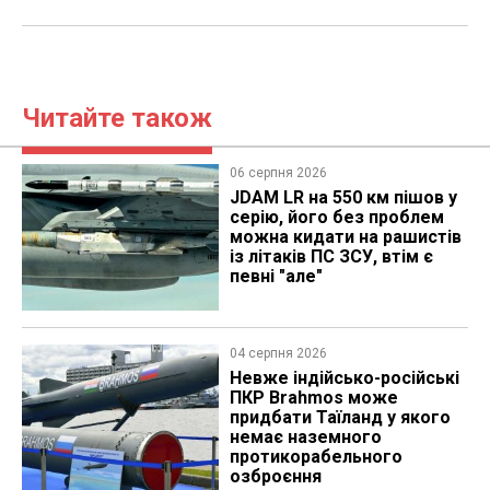
Читайте також
06 серпня 2026
JDAM LR на 550 км пішов у
серію, його без проблем
можна кидати на рашистів
із літаків ПС ЗСУ, втім є
певні "але"
04 серпня 2026
Невже індійсько-російські
ПКР Brahmos може
придбати Таїланд у якого
немає наземного
протикорабельного
озброєння