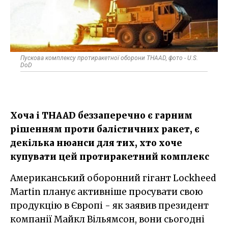
Пускова комплексу протиракетної оборони THAAD, фото - U.S.
DoD
Хоча і THAAD беззаперечно є гарним
рішенням проти балістичних ракет, є
декілька нюанси для тих, хто хоче
купувати цей протиракетний комплекс
Американський оборонний гігант Lockheed
Martin планує активніше просувати свою
продукцію в Європі - як заявив президент
компанії Майкл Вільямсон, вони сьогодні