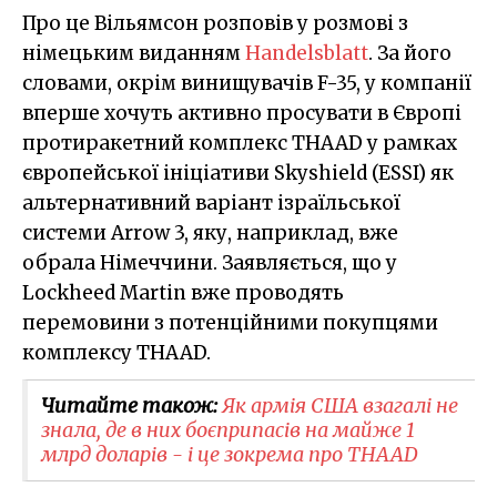
Про це Вільямсон розповів у розмові з
німецьким виданням
Handelsblatt
. За його
словами, окрім винищувачів F-35, у компанії
вперше хочуть активно просувати в Європі
протиракетний комплекс THAAD у рамках
європейської ініціативи Skyshield (ESSI) як
альтернативний варіант ізраїльської
системи Arrow 3, яку, наприклад, вже
обрала Німеччини. Заявляється, що у
Lockheed Martin вже проводять
перемовини з потенційними покупцями
комплексу THAAD.
Читайте також:
Як армія США взагалі не
знала, де в них боєприпасів на майже 1
млрд доларів - і це зокрема про THAAD