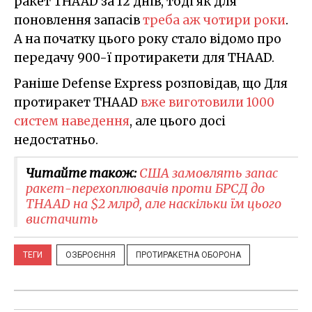
ракет THAAD за 12 днів, тоді як для
поновлення запасів
треба аж чотири роки
.
А на початку цього року стало відомо про
передачу 900-ї протиракети для THAAD.
Раніше Defense Express розповідав, що Для
протиракет THAAD
вже виготовили 1000
систем наведення
, але цього досі
недостатньо.
Читайте також:
США замовлять запас
ракет-перехоплювачів проти БРСД до
THAAD на $2 млрд, але наскільки їм цього
вистачить
ТЕГИ
ОЗБРОЄННЯ
ПРОТИРАКЕТНА ОБОРОНА