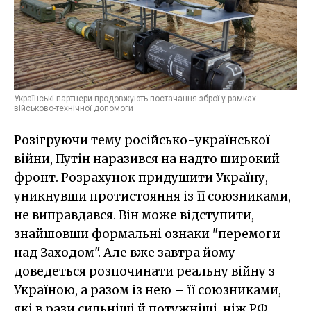
Українські партнери продовжують постачання зброї у рамках
військово-технічної допомоги
Розігруючи тему російсько-української
війни, Путін наразився на надто широкий
фронт. Розрахунок придушити Україну,
уникнувши протистояння із її союзниками,
не виправдався. Він може відступити,
знайшовши формальні ознаки "перемоги
над Заходом". Але вже завтра йому
доведеться розпочинати реальну війну з
Україною, а разом із нею – її союзниками,
які в рази сильніші й потужніші, ніж РФ.