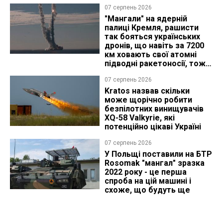
07 серпень 2026
"Мангали" на ядерній
палиці Кремля, рашисти
так бояться українських
дронів, що навіть за 7200
км ховають свої атомні
підводні ракетоносії, тож
що видно з космосу
07 серпень 2026
Kratos назвав скільки
може щорічно робити
безпілотних винищувачів
XQ-58 Valkyrie, які
потенційно цікаві Україні
07 серпень 2026
У Польщі поставили на БТР
Rosomak "мангал" зразка
2022 року - це перша
спроба на цій машині і
схоже, що будуть ще