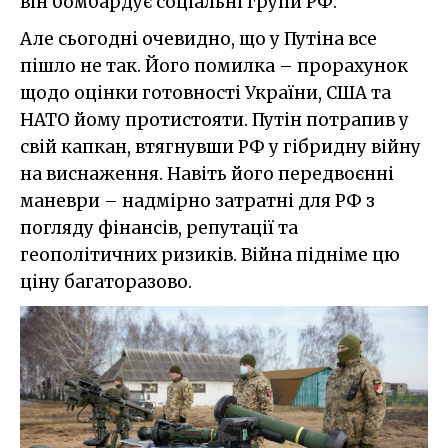
він бомбардує соціальні групи РФ.
Але сьогодні очевидно, що у Путіна все
пішло не так. Його помилка – прорахунок
щодо оцінки готовності України, США та
НАТО йому протистояти. Путін потрапив у
свій капкан, втягнувши РФ у гібридну війну
на виснаження. Навіть його передвоєнні
маневри – надмірно затратні для РФ з
погляду фінансів, репутації та
геополітичних ризиків. Війна підніме цю
ціну багаторазово.