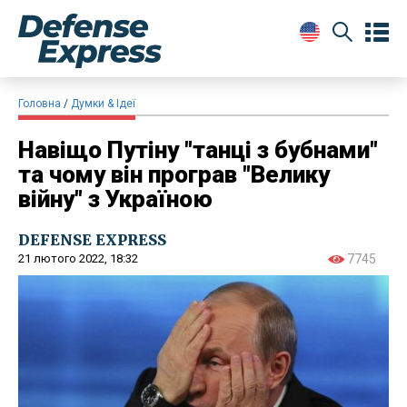
Головна
Думки & Ідеї
Навіщо Путіну "танці з бубнами"
та чому він програв "Велику
війну" з Україною
DEFENSE EXPRESS
21 лютого 2022, 18:32
7745