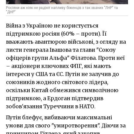
Росіяни аж ніяк не радіют напливу біженців з так званих "ЛНР" та
"ДНР"
Війна з Україною не користується
підтримкою росіян (60% – проти). Її
вважають авантюрою військові, з огляду на
листи генерала Івашова та глави "Союзу
офіцерів групи Альфа" Філатова. Проти неї
– акціонери ключових ФПГ, які мають
інтереси у США та ЄС. Путін не залучив до
союзників жодного світового лідера,
оскільки Китай обмежився символічною
підтримкою, а Ердоган підтвердив
зобов'язання Туреччини в НАТО.
Путін блефує, вибиваючи максимальні
умови для свого "умиротворення". Діючи за
принципом Гітлера, який захопив