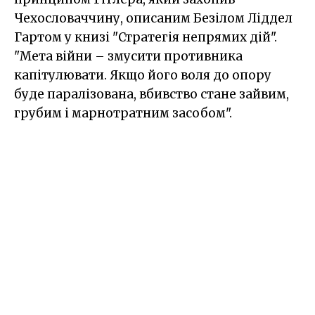
Чехословаччину, описаним Безілом Ліддел
Гартом у книзі "Стратегія непрямих дій".
"Мета війни – змусити противника
капітулювати. Якщо його воля до опору
буде паралізована, вбивство стане зайвим,
грубим і марнотратним засобом".