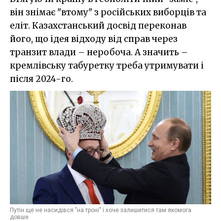
він знімає "втому" з російських виборців та
еліт. Казахстанський досвід переконав
його, що ідея відходу від справ через
транзит влади – неробоча. А значить –
кремлівську табуретку треба утримувати і
після 2024-го.
Путін ще не насидівся "на троні" і хоче залишитися там якомога
довше