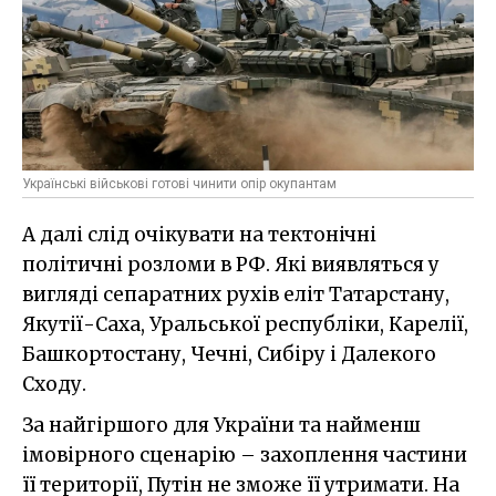
Українські військові готові чинити опір окупантам
А далі слід очікувати на тектонічні
політичні розломи в РФ. Які виявляться у
вигляді сепаратних рухів еліт Татарстану,
Якутії-Саха, Уральської республіки, Карелії,
Башкортостану, Чечні, Сибіру і Далекого
Сходу.
За найгіршого для України та найменш
імовірного сценарію – захоплення частини
її території, Путін не зможе її утримати. На