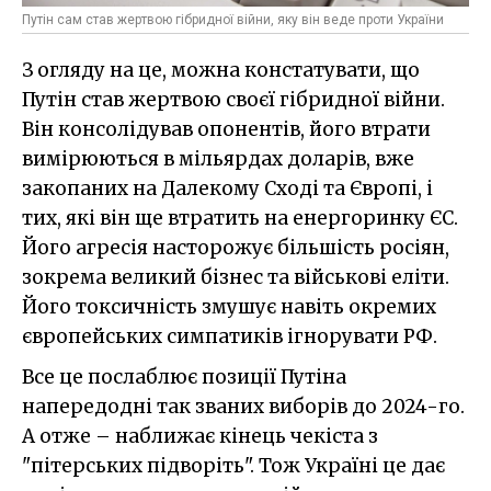
Путін сам став жертвою гібридної війни, яку він веде проти України
З огляду на це, можна констатувати, що
Путін став жертвою своєї гібридної війни.
Він консолідував опонентів, його втрати
вимірюються в мільярдах доларів, вже
закопаних на Далекому Сході та Європі, і
тих, які він ще втратить на енергоринку ЄС.
Його агресія насторожує більшість росіян,
зокрема великий бізнес та військові еліти.
Його токсичність змушує навіть окремих
європейських симпатиків ігнорувати РФ.
Все це послаблює позиції Путіна
напередодні так званих виборів до 2024-го.
А отже – наближає кінець чекіста з
"пітерських підворіть". Тож Україні це дає