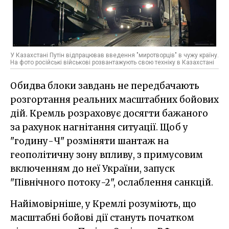
У Казахстані Путін відпрацював введення "миротворців" в чужу країну.
На фото російські військові розвантажують свою техніку в Казахстані
Обидва блоки завдань не передбачають
розгортання реальних масштабних бойових
дій. Кремль розраховує досягти бажаного
за рахунок нагнітання ситуації. Щоб у
"годину-Ч" розміняти шантаж на
геополітичну зону впливу, з примусовим
включенням до неї України, запуск
"Північного потоку-2", ослаблення санкцій.
Найімовірніше, у Кремлі розуміють, що
масштабні бойові дії стануть початком