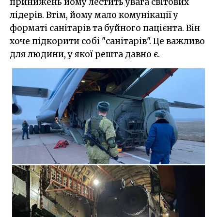
принижень йому лестить увага світових
лідерів. Втім, йому мало комунікації у
форматі санітарів та буйного пацієнта. Він
хоче підкорити собі "санітарів". Це важливо
для людини, у якої решта давно є.