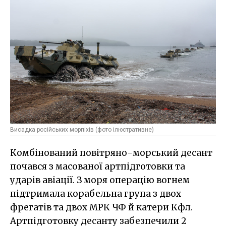
Висадка російських морпіхів (фото ілюстративне)
Комбінований повітряно-морський десант
почався з масованої артпідготовки та
ударів авіації. З моря операцію вогнем
підтримала корабельна група з двох
фрегатів та двох МРК ЧФ й катери Кфл.
Артпідготовку десанту забезпечили 2