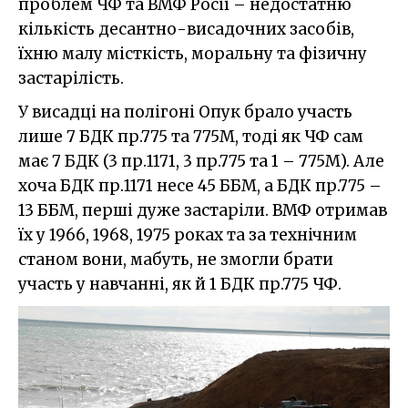
проблем ЧФ та ВМФ Росії – недостатню
кількість десантно-висадочних засобів,
їхню малу місткість, моральну та фізичну
застарілість.
У висадці на полігоні Опук брало участь
лише 7 БДК пр.775 та 775М, тоді як ЧФ сам
має 7 БДК (3 пр.1171, 3 пр.775 та 1 – 775М). Але
хоча БДК пр.1171 несе 45 ББМ, а БДК пр.775 –
13 ББМ, перші дуже застаріли. ВМФ отримав
їх у 1966, 1968, 1975 роках та за технічним
станом вони, мабуть, не змогли брати
участь у навчанні, як й 1 БДК пр.775 ЧФ.