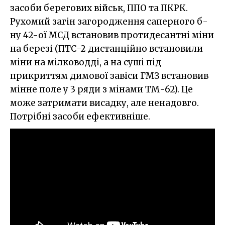
засоби берегових військ, ППО та ПКРК.
Рухомий загін загородження саперного б-
ну 42-ої МСД встановив протидесантні міни
на березі (ПТС-2 дистанційно встановили
міни на мілководді, а на суші під
прикриттям димової завіси ГМЗ встановив
мінне поле у 3 ряди з мінами ТМ-62). Це
може затримати висадку, але ненадовго.
Потрібні засоби ефективніше.