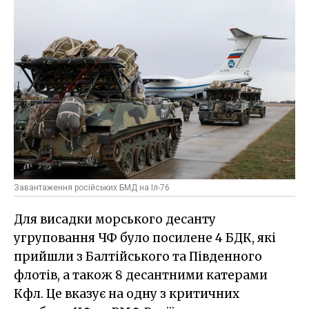
Завантаження російських БМД на Іл-76
Для висадки морського десанту
угруповання ЧФ було посилене 4 БДК, які
прийшли з Балтійського та Південного
флотів, а також 8 десантними катерами
Кфл. Це вказує на одну з критичних