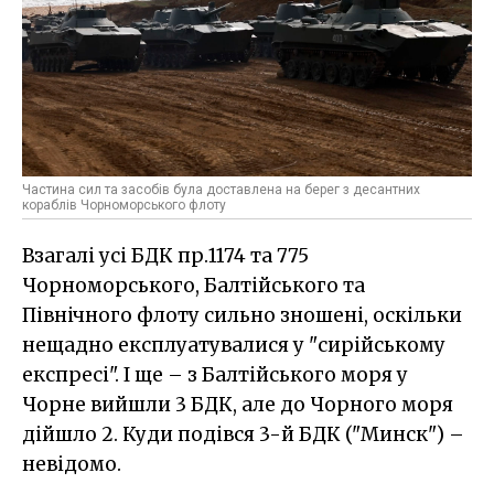
Частина сил та засобів була доставлена на берег з десантних
кораблів Чорноморського флоту
Взагалі усі БДК пр.1174 та 775
Чорноморського, Балтійського та
Північного флоту сильно зношені, оскільки
нещадно експлуатувалися у "сирійському
експресі". І ще – з Балтійського моря у
Чорне вийшли 3 БДК, але до Чорного моря
дійшло 2. Куди подівся 3-й БДК ("Минск") –
невідомо.