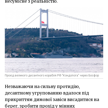
несумісне з реальністю.
Прохід великого десантного корабля РФ "Кондопога" через Босфор
Незважаючи на сильну протидію,
десантному угрупованню вдалося під
прикриттям димової завіси висадитися на
берег, зробити прохід у мінних