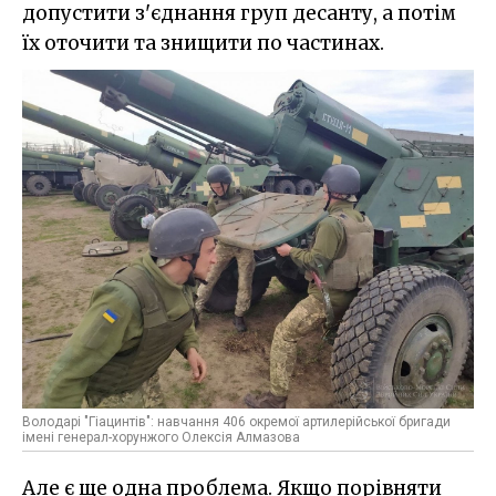
допустити з'єднання груп десанту, а потім
їх оточити та знищити по частинах.
Володарі "Гіацинтів": навчання 406 окремої артилерійської бригади
імені генерал-хорунжого Олексія Алмазова
Але є ще одна проблема. Якщо порівняти