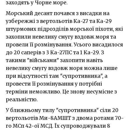
заходять у Чорне море.
Морський десант почався з висадки на
узбережжі з вертольотів Ка-27 та Ка-29
штурмових підрозділів морської піхоти, які
захопили невелику смугу вздовж моря та
провели її розмінування. Усього висадилося
до 20 саперів з 3 Ка-27ПС та 1 Ка-29. З
такими "військами" захопити навіть
невелику смугу вздовж моря можна лише
при відсутності там "супротивника", а
провести її розмінування у потрібні
терміни неможливо. Це знову несумісне з
реальністю.
У ближньому тилу "супротивника" сіли 20
вертольотів Ми-8АМШТ з двома ротами 70-
го МСп 42-ої МСД. Їх супроводжували 8