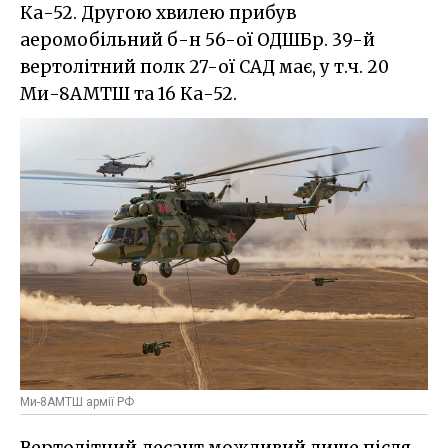
Ка-52. Другою хвилею прибув
аеромобільний б-н 56-ої ОДШБр. 39-й
вертолітний полк 27-ої САД має, у т.ч. 20
Ми-8АМТШ та 16 Ка-52.
Ми-8АМТШ армії РФ
Вертолітний десант можливий лише після