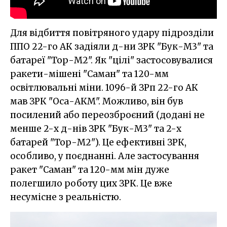
Для відбиття повітряного удару підрозділи
ППО 22-го АК задіяли д-ни ЗРК "Бук-М3" та
батареї "Тор-М2". Як "цілі" застосовувалися
ракети-мішені "Саман" та 120-мм
освітлювальні міни. 1096-й ЗРп 22-го АК
мав ЗРК "Оса-АКМ". Можливо, він був
посилений або переозброєний (додані не
менше 2-х д-нів ЗРК "Бук-М3" та 2-х
батарей "Тор-М2"). Це ефективні ЗРК,
особливо, у поєднанні. Але застосування
ракет "Саман" та 120-мм мін дуже
полегшило роботу цих ЗРК. Це вже
несумісне з реальністю.