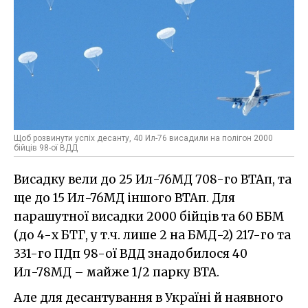
Щоб розвинути успіх десанту, 40 Ил-76 висадили на полігон 2000
бійців 98-ої ВДД
Висадку вели до 25 Ил-76МД 708-го ВТАп, та
ще до 15 Ил-76МД іншого ВТАп. Для
парашутної висадки 2000 бійців та 60 ББМ
(до 4-х БТГ, у т.ч. лише 2 на БМД-2) 217-го та
331-го ПДп 98-ої ВДД знадобилося 40
Ил-78МД – майже 1/2 парку ВТА.
Але для десантування в Україні й наявного