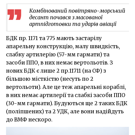
Комбінований повітряно-морський
десант почався з масованої
артпідготовки та ударів авіації
БДК пр. 1171 та 775 мають застарілу
апарельну конструкцію, малу швидкість,
слабку артилерію (57-мм гармати) та
засоби ППО, в них немає вертольотів. З
нових БДК є лише 2 пр.11711 (на СФ) з
більшою місткістю (несуть по 2
вертольоти). Але це теж апарельні кораблі,
в них немає артилерії та слабкі засоби ППО
(30-мм гармати). Будуються ще 2 таких БДК
(поліпшених) та 2 УДК, але вони надійдуть
до ВМФ нескоро.