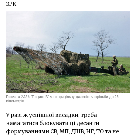
ЗРК.
Гармата 2А36 "Гіацинт-Б" має прицільну дальність стрільби до 28
кілометрів
У разі ж успішної висадки, треба
намагатися блокувати ці десанти
формуваннями СВ, МП, ДШВ, НГ, ТО та не