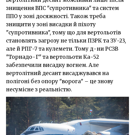
знищення ВПС "супротивника" та систем
ППО у зоні досяжності. Також треба
знищити у зоні висадки й піхоту
"супротивника", тому що для вертольотів
становлять загрозу не тільки ПЗРК та ЗУ-23,
але й РПГ-7 та кулемети. Тому д-ни РСЗВ
"Торнадо-Г" та вертольоти Ка-52
забезпечили висадку вогнем. Але
вертолітний десант висаджувався на
полігоні без опору "ворога" – це знову
несумісне з реальністю.