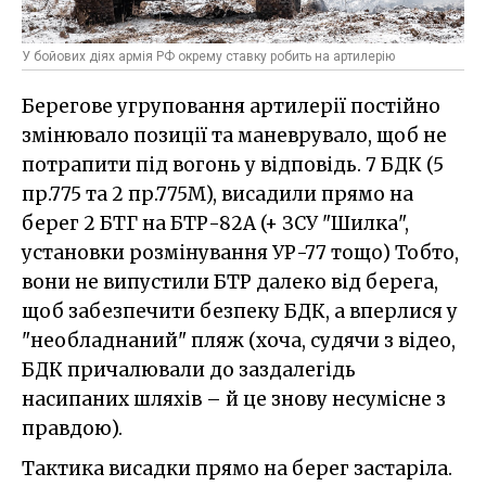
У бойових діях армія РФ окрему ставку робить на артилерію
Берегове угруповання артилерії постійно
змінювало позиції та маневрувало, щоб не
потрапити під вогонь у відповідь. 7 БДК (5
пр.775 та 2 пр.775М), висадили прямо на
берег 2 БТГ на БТР-82А (+ ЗСУ "Шилка",
установки розмінування УР-77 тощо) Тобто,
вони не випустили БТР далеко від берега,
щоб забезпечити безпеку БДК, а вперлися у
"необладнаний" пляж (хоча, судячи з відео,
БДК причалювали до заздалегідь
насипаних шляхів – й це знову несумісне з
правдою).
Тактика висадки прямо на берег застаріла.