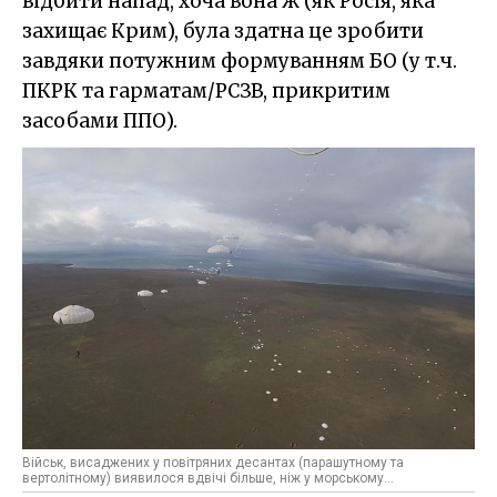
відбити напад, хоча вона ж (як Росія, яка
захищає Крим), була здатна це зробити
завдяки потужним формуванням БО (у т.ч.
ПКРК та гарматам/РСЗВ, прикритим
засобами ППО).
Військ, висаджених у повітряних десантах (парашутному та
вертолітному) виявилося вдвічі більше, ніж у морському...