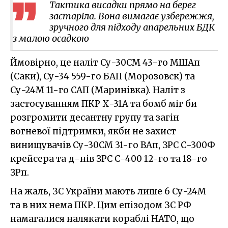
Тактика висадки прямо на берег
застаріла. Вона вимагає узбережжя,
зручного для підходу апарельних БДК
з малою осадкою
Ймовірно, це наліт Су-30СМ 43-го МШАп
(Саки), Су-34 559-го БАП (Морозовск) та
Су-24М 11-го САП (Маринівка). Наліт з
застосуванням ПКР Х-31А та бомб міг би
розгромити десантну групу та загін
вогневої підтримки, якби не захист
винищувачів Су-30СМ 31-го ВАп, ЗРС С-300Ф
крейсера та д-нів ЗРС С-400 12-го та 18-го
ЗРп.
На жаль, ЗС України мають лише 6 Су-24М
та в них нема ПКР. Цим епізодом ЗС РФ
намагалися налякати кораблі НАТО, що