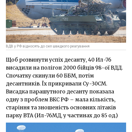
ВДВ у РФ відносять до сил швидкого реагування
Щоб розвинути успіх десанту, 40 Ил-76
висадили на полігон 2000 бійців 98-ої ВДД.
Спочатку скинули 60 ББМ, потім
десантників. Їх прикривали Су-30СМ.
Висадка парашутного десанту показала
одну з проблем ВКС РФ – мала кількість,
старіння та зношеність основних літаків
парку ВТА (Ил-76МД, у частинах до 85 од.)