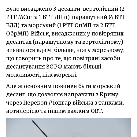
Було висаджено 3 десанти: вертолітний (2
РТГ МСп та 1 БТГ ДШп), парашутний (4 БТГ
ВДД) та морський (1 РТГ ОпМП та 2 БТГ
ОбрМП). Військ, висаджених у повітряних
десантах (парашутному та вертолітному)
виявилося вдвічі більше, ніж у морському,
що говорить про те, що повітряні засоби
десантування ЗС РФ мають більші
можливості, ніж морські.
Але ж основним повинен бути морський
десант, що дозволяє направити з Криму
через Перекоп /Чонгар війська з танками,
артилерією та іншим важким ОВТ.