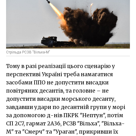
Стрільда РСЗВ "Вільха-М"
Тому в разі реалізації цього сценарію у
перспективі Україні треба намагатися
засобами ППО не допустити висадки
повітряних десантів, та головне – не
допустити висадки морського десанту,
завдавши удари по десантній групи у морі
за допомогою д-нів ПКРК "Нептун", потім
СП 2С7, гармат 2А36, РСЗВ "Вiльха", "Вiльха-
М" та "Смерч" та "Ураган", прикривши їх