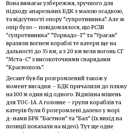
Вона вимагає узбережжя, зручного для
підходу апарельних БДК з малою осадкою,
та відсутності опору "супротивника". Але ж
опір було – повідомлялося, що РСЗВ
"супротивника" "Торнадо-Г" та "Ураган"
вразили вогнем кораблі те катери ще на
дальності до 35 км, а з 20 км вели вогонь СГ
"Мста-С" з високоточними снарядами
"Краснополь".
Десант був би розгромлений також у
момент висадки – БДК причалили до пляжу
на 100 м один від одного. Відмінна мішень
для ТОС-1А. А головне – групи кораблів та
катерів були б розгромлені далеко у морі
д-нами БРК "Бастион" та "Бал" (їх вихід на
позиції показали на відео). Тут ще одне