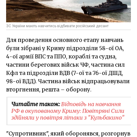
ЗС України мають навчитись відбивати російський десант
Для проведення основного етапу навчань
були зібрані у Криму підрозділи 58-ої ОА,
4-ої армії ВПС та ППО, кораблі та судна,
частини берегових військ ЧФ, частина сил
Кфл та підрозділи ВДВ (7-ої та 76-ої ДШД,
98-ої ВДД). Частина військ відпрацьовували
вторгнення, решта – оборону.
Читайте також:
Відповідь на навчання
РФ в окупованому Криму: Повітряні Сили
здійняли у повітря літаки з "Кульбакино"
"Супротивник", який оборонявся, розгорнув