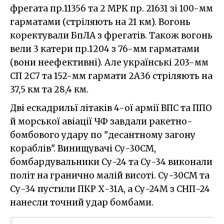
фрегата пр.11356 та 2 МРК пр. 21631 зі 100-мм
гарматами (стріляють на 21 км). Вогонь
коректували БпЛА з фрегатів. Також вогонь
вели 3 катери пр.1204 з 76-мм гарматами
(вони неефективні). Але українські 203-мм
СП 2С7 та 152-мм гармати 2А36 стріляють на
37,5 км та 28,4 км.
Дві ескадрильї літаків 4-ої армії ВПС та ППО
й морської авіації ЧФ завдали ракетно-
бомбового удару по "десантному загону
кораблів". Винищувачі Су-30СМ,
бомбардувальники Су-24 та Су-34 виконали
політ на гранично малій висоті. Су-30СМ та
Су-34 пустили ПКР Х-31А, а Су-24М з СНП-24
нанесли точний удар бомбами.