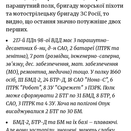
парашутний полк, бригаду морської піхоти
та мотострілецьку бригаду ЗС Росії, то
видно, що остання значно потужніше двох
перших.
217-й ПДп 98-ої ВДД має 3 парашутно-
десантних б-ни, д-н САО, 2 батареї (ПТРК та
зенітна), 7 рот (розвідки, інженерно-саперна,
зв'язку, дес. забезпечення, мат. забезпечення
(МО), ремонтна, медична) тощо. У полку 1660
осіб, 111 БМД-2, 24 БТР-Д, 18 САО "Нона-С", 6
ПТРК "Робот", 8 ЗУ "Скрежет" з ПЗРК. Полк
може сформувати 2 БТГ по 31 БМД, 8 БТР, 6
САО, 3 ПТРК та 4 ЗУ. Хоча на полігоні Опук
висаджувалися 2 БТГ по 30 БМ.
БМД-2, БТР-Д та БМ на їх базі – плаваючі.
Але вони застаріли, зношені, мають слабку