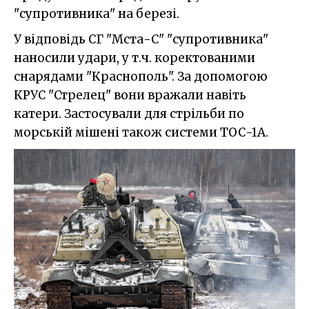
"супротивника" на березі.
У відповідь СГ "Мста-С" "супротивника"
наносили удари, у т.ч. коректованими
снарядами "Краснополь". За допомогою
КРУС "Стрелец" вони вражали навіть
катери. Застосували для стрільби по
морській мішені також системи ТОС-1А.