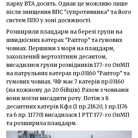
парку ВТА досить. Однак це можливо лише
після знищення ВПС "супротивника" та його
систем ППО у зоні досяжності.
Розширили плацдарм на березі групи на
швидкісних катерах "Раптор" та гумових
човнах. Першими з моря на плацдарм,
захоплений вертолітним десантом,
висадилися групи розвідників 177-го ОпМП
на патрульних катерах пр.03160 "Раптор" та
гумових човнах. ЧФ має 7 катерів пр.03160
(на кожному до 20 бійців). Разом з човнами
вони могли висадити роту. Потім з 8
десантних катерів Кфл (1 пр.21820, 1 пр.1176
та 6 пр. 11770) висадилася 1 РТГ 177-го ОпМП
та розширила плацдарм.