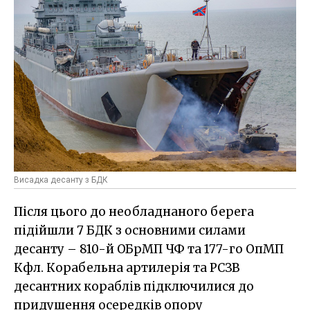
Висадка десанту з БДК
Після цього до необладнаного берега
підійшли 7 БДК з основними силами
десанту – 810-й ОБрМП ЧФ та 177-го ОпМП
Кфл. Корабельна артилерія та РСЗВ
десантних кораблів підключилися до
придушення осередків опору