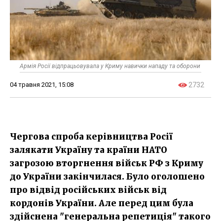
Армія Росії відпрацьовувала у Криму навички нападу та оборони
04 травня 2021, 15:08
2732
Чергова спроба керівництва Росії
залякати Україну та країни НАТО
загрозою вторгнення військ РФ з Криму
до України закінчилася. Було оголошено
про відвід російських військ від
кордонів України. Але перед цим була
здійснена "генеральна репетиція" такого