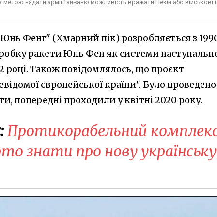
 метою надати армії Тайваню можливість вражати Пекін або військові ц
"Юнь Фенг" (Хмарний пік) розробляється з 199
зробку ракети Юнь Фен як системи наступальн
12 році. Також повідомлялось, що проєкт
відомої європейської країни". Було проведено
ти, попередні проходили у квітні 2020 року.
:
Протикорабельний комплек
то знати про нову українську