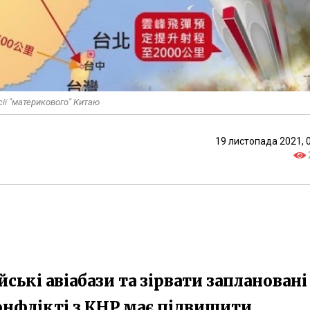
сії "материкового" Китаю
19 листопада 2021, 
ькі авіабази та зірвати заплановані
онфлікті з КНР має підвищити