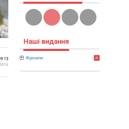
Наші видання
Журнали
09:13
42
2416