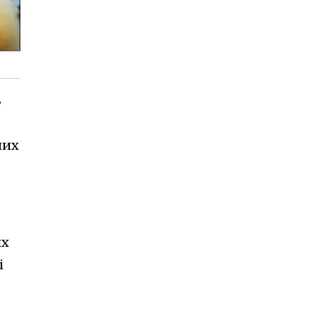
ь
них
их
і