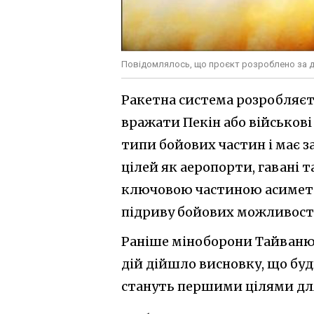
Повідомлялось, що проєкт розроблено за д
Ракетна система розробляєт
вражати Пекін або військові 
типи бойових частин і має 
цілей як аеропорти, гавані т
ключовою частиною асиметр
підриву бойових можливост
Раніше міноборони Тайваню 
дій дійшло висновку, що буд
стануть першими цілями дл