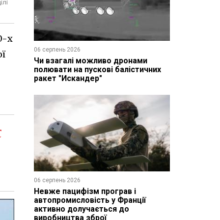
ілі
0-х
06 серпень 2026
ої
Чи взагалі можливо дронами
полювати на пускові балістичних
ракет "Искандер"
с
06 серпень 2026
Невже пацифізм програв і
автопромисловість у Франції
активно долучається до
виробництва зброї