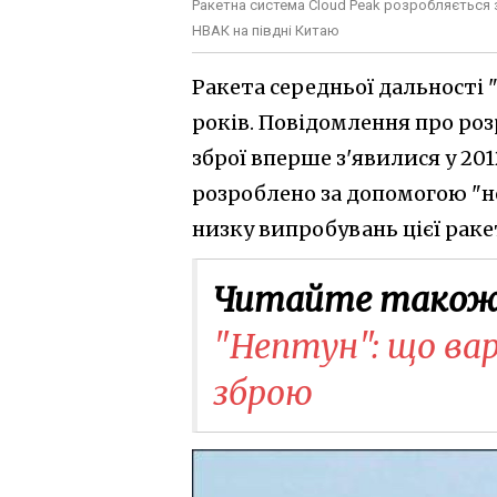
Ракетна система Cloud Peak розробляється з
НВАК на півдні Китаю
Ракета середньої дальності 
років. Повідомлення про ро
зброї вперше з'явилися у 20
розроблено за допомогою "не
низку випробувань цієї раке
Читайте також
"Нептун": що вар
зброю