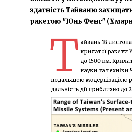
здатність Тайваню захищати 
ракетою "Юнь Фенг" (Хмарн
Т
айвань 18 листопа
крилатої ракети Y
до 1500 км. Крил
науки та техніки
подальшою модернізацією р
дальність дії приблизно до 