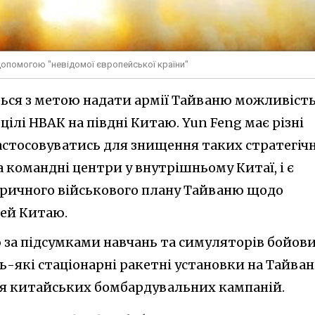
опомогою "невідомої європейської країни"
ься з метою надати армії Тайваню можливіст
цілі НВАК на півдні Китаю. Yun Feng має різні
застосовуватись для знищення таких стратегіч
а командні центри у внутрішньому Китаї, і є
ичного військового плану Тайваню щодо
ей Китаю.
за підсумками навчань та симуляторів бойов
ь-які стаціонарні ракетні установки на Тайван
я китайських бомбардувальних кампаній.