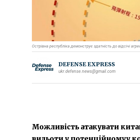
Острівна республіка демонструє здатність до відсічі агре
DEFENSE EXPRESS
ukr.defense.news@gmail.com
Можливість атакувати китайс
вильоти у потенційномуу к