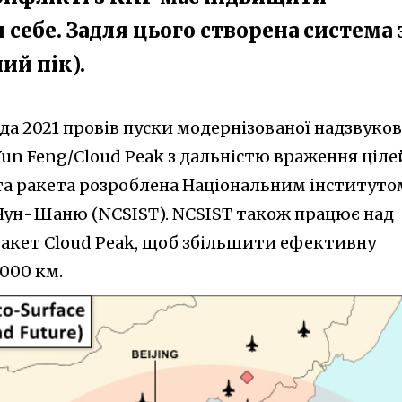
себе.​ Задля цього створена система 
ий пік).
да 2021 провів пуски модернізованої надзвуков
un Feng/Cloud Peak з дальністю враження ціле
ата ракета розроблена Національним інституто
 Чун-Шаню (NCSIST). NCSIST також працює над
акет Cloud Peak, щоб збільшити ефективну
2000 км.