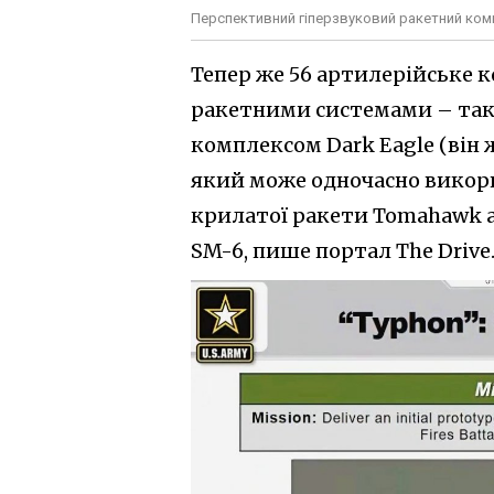
Перспективний гіперзвуковий ракетний ком
Тепер же 56 артилерійське 
ракетними системами – так
комплексом Dark Eagle (він
який може одночасно викори
крилатої ракети Tomahawk аб
SM-6, пише портал The Drive