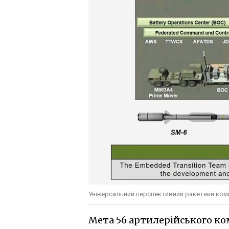
Універсальний перспективний ракетний ком
Мета 56 артилерійського к