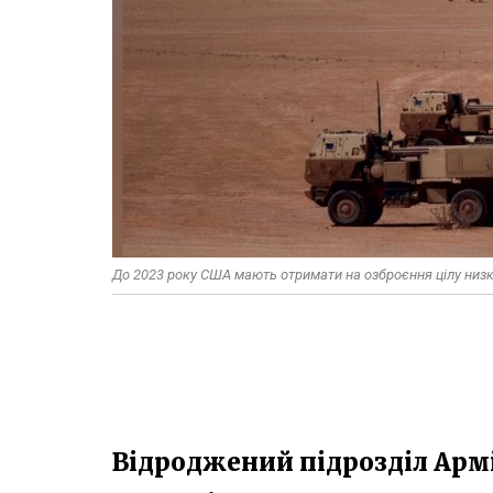
До 2023 року США мають отримати на озброєння цілу низк
Відроджений підрозділ Арм