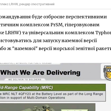
плекс LRHW, рендер ілюстративний
командування буде озброєне перспективними
тичним комплексом PrSM, гіперзвуковим
 же LRHW) та універсальним комплексом Typho
стовуватись для запуску наземної версії
о ж "наземної" версії морської зенітної ракет
.