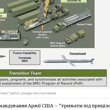
плекс Typhon, рендер ілюстративний
омандування Армії США – "тримати під приціл