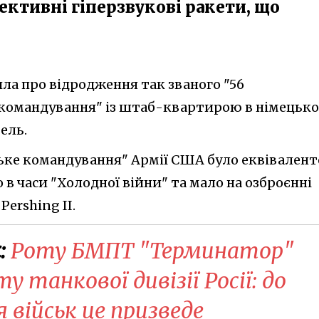
ективні гіперзвукові ракети, що
ла про відродження так званого "56
 командування" із штаб-квартирою в німецьк
ель.
ьке командування" Армії США було еквівален
о в часи "Холодної війни" та мало на озброєнні
Pershing II.
:
Роту БМПТ "Терминатор"
 танкової дивізії Росії: до
я військ це призведе