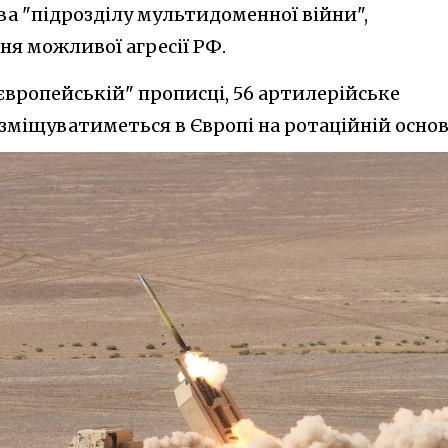
ва "підрозділу мультидоменної війни",
я можливої агресії РФ.
європейській" прописці, 56 артилерійське
міщуватиметься в Європі на ротаційній основ