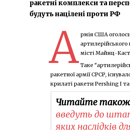
ракетні комплекси та персп
будуть націлені проти РФ
А
рмія США оголоси
артилерійського
місті Майнц-Каст
Таке "артилерійс
ракетної армії СРСР, існувал
крилаті ракети Pershing I та 
Читайте також
введуть до штату
яких наслідків дл