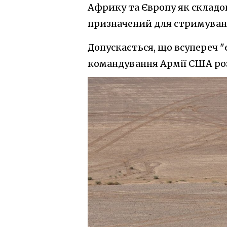
Африку та Європу як складо
призначений для стримуванн
Допускається, що всупереч "
командування Армії США роз