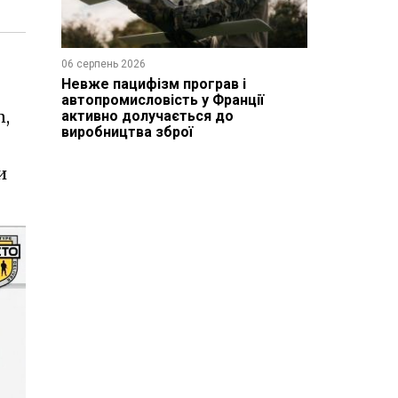
06 серпень 2026
Невже пацифізм програв і
автопромисловість у Франції
n,
активно долучається до
виробництва зброї
и