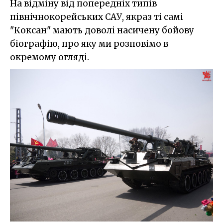
На відміну від попередніх типів
північнокорейських САУ, якраз ті самі
"Коксан" мають доволі насичену бойову
біографію, про яку ми розповімо в
окремому огляді.