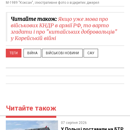
М-1989 "Коксан", ілюстративне фото з відкритих джерел
Читайте також:
Якщо уже мова про
військових КНДР в армії РФ, то варто
згадати і про "китайських добровольців"
у Корейській війні
ТЕГИ
ВІЙНА
ВІЙСЬКОВІ НОВИНИ
САУ
Читайте також
07 серпня 2026
У Польщі поставили на БТР