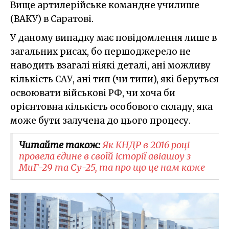
Вище артилерійське командне училише
(ВАКУ) в Саратові.
У даному випадку має повідомлення лише в
загальних рисах, бо першоджерело не
наводить взагалі ніякі деталі, ані можливу
кількість САУ, ані тип (чи типи), які беруться
освоювати військові РФ, чи хоча би
орієнтовна кількість особового складу, яка
може бути залучена до цього процесу.
Читайте також:
Як КНДР в 2016 році
провела єдине в своїй історії авіашоу з
МиГ-29 та Су-25, та про що це нам каже