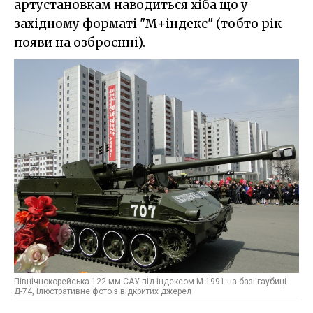
артустановкам наводиться хіба що у
західному форматі "М+індекс" (тобто рік
появи на озброєнні).
Північнокорейська 122-мм САУ під індексом М-1991 на базі гаубиці
Д-74, ілюстративне фото з відкритих джерел