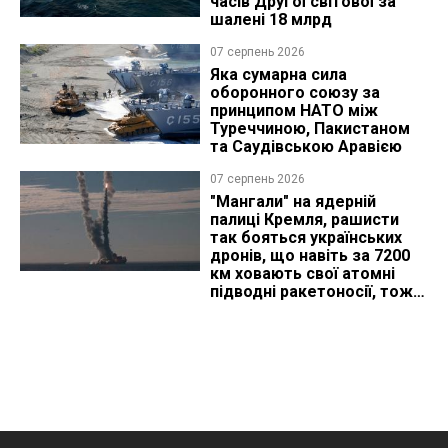
часів Другої світової за
шалені 18 млрд
07 серпень 2026
Яка сумарна сила
оборонного союзу за
принципом НАТО між
Туреччиною, Пакистаном
та Саудівською Аравією
07 серпень 2026
"Мангали" на ядерній
палиці Кремля, рашисти
так бояться українських
дронів, що навіть за 7200
км ховають свої атомні
підводні ракетоносії, тож
що видно з космосу