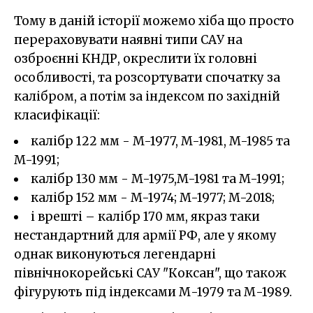
Тому в даній історії можемо хіба що просто
перераховувати наявні типи САУ на
озброєнні КНДР, окреслити їх головні
особливості, та розсортувати спочатку за
калібром, а потім за індексом по західній
класифікації:
калібр 122 мм - M-1977, M-1981, M-1985 та
M-1991;
калібр 130 мм - M-1975,M-1981 та M-1991;
калібр 152 мм - M-1974; M-1977; M-2018;
і врешті – калібр 170 мм, якраз таки
нестандартний для армії РФ, але у якому
однак виконуються легендарні
північнокорейські САУ "Коксан", що також
фігурують під індексами М-1979 та М-1989.