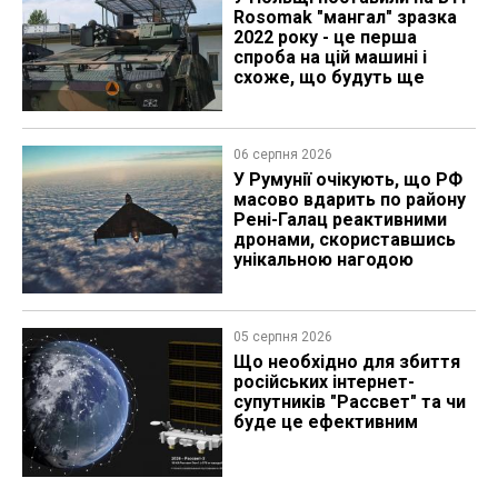
Rosomak "мангал" зразка
2022 року - це перша
спроба на цій машині і
схоже, що будуть ще
06 серпня 2026
У Румунії очікують, що РФ
масово вдарить по району
Рені-Галац реактивними
дронами, скориставшись
унікальною нагодою
05 серпня 2026
Що необхідно для збиття
російських інтернет-
супутників "Рассвет" та чи
буде це ефективним