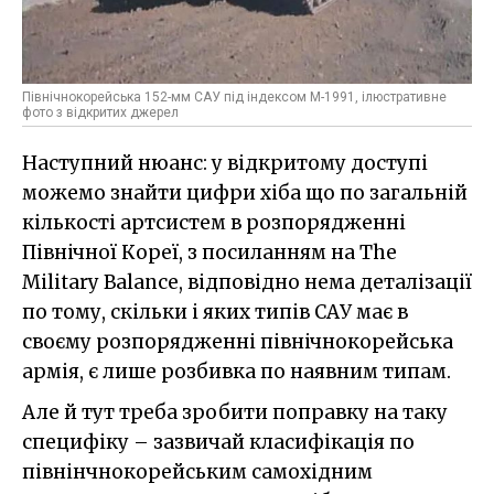
Північнокорейська 152-мм САУ під індексом М-1991, ілюстративне
фото з відкритих джерел
Наступний нюанс: у відкритому доступі
можемо знайти цифри хіба що по загальній
кількості артсистем в розпорядженні
Північної Кореї, з посиланням на The
Military Balance, відповідно нема деталізації
по тому, скільки і яких типів САУ має в
своєму розпорядженні північнокорейська
армія, є лише розбивка по наявним типам.
Але й тут треба зробити поправку на таку
специфіку – зазвичай класифікація по
півнінчнокорейським самохідним