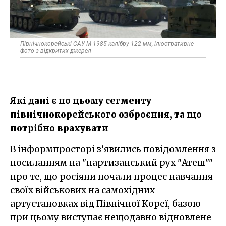
Північнокорейські САУ М-1985 калібру 122-мм, ілюстративне
фото з відкритих джерел
Які дані є по цьому сегменту
північнокорейського озброєння, та що
потрібно врахувати
В інформпросторі з’явились повідомлення з
посиланням на "партизанський рух "Атеш""
про те, що росіяни почали процес навчання
своїх військових на самохідних
артустановках від Північної Кореї, базою
при цьому виступає нещодавно відновлене