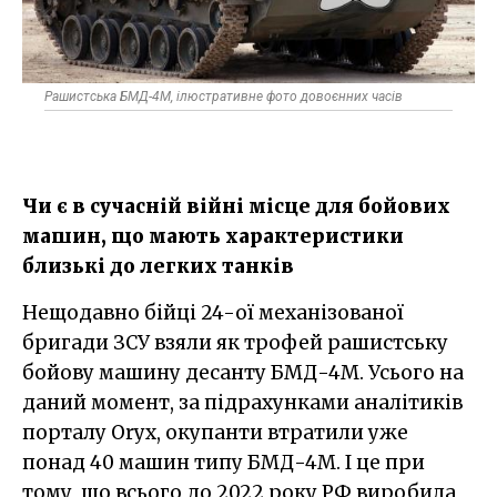
Рашистська БМД-4М, ілюстративне фото довоєнних часів
Чи є в сучасній війні місце для бойових
машин, що мають характеристики
близькі до легких танків
Нещодавно бійці 24-ої механізованої
бригади ЗСУ взяли як трофей рашистську
бойову машину десанту БМД-4М. Усього на
даний момент, за підрахунками аналітиків
порталу Oryx, окупанти втратили уже
понад 40 машин типу БМД-4М. І це при
тому, що всього до 2022 року РФ виробила