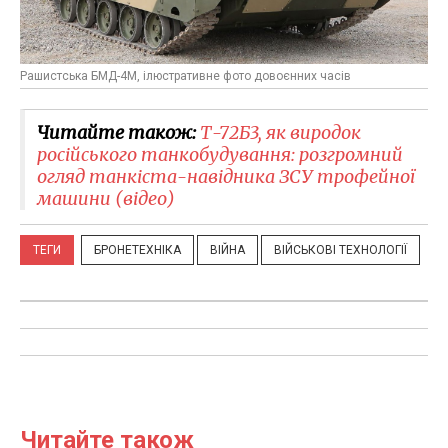
Рашистська БМД-4М, ілюстративне фото довоєнних часів
Читайте також:
Т-72Б3, як виродок
російського танкобудування: розгромний
огляд танкіста-навідника ЗСУ трофейної
машини (відео)
ТЕГИ
БРОНЕТЕХНІКА
ВІЙНА
ВІЙСЬКОВІ ТЕХНОЛОГІЇ
Читайте також