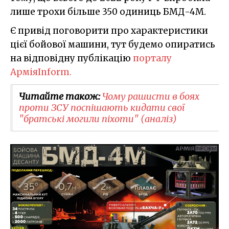
лише трохи більше 350 одиниць БМД-4М.
Є привід поговорити про характеристики
цієї бойової машини, тут будемо опиратись
на відповідну публікацію
порталу
АрміяInform.
Читайте також:
Чому рашисти в боях
проти ЗСУ поспішають кидати свої
"братські могили піхоти" (аналіз)