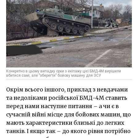
Конкретно в цьому випадку орки з екіпажу цієї БМД-4М вирішили
вбитися самі, але "зберегти" бойову машину для ЗСУ
Окрім всього іншого, приклад з невдачами
та недоліками російської БМД-4М ставить
перед нами наступне питання – а чи є в
сучасній війні місце для бойових машин, що
мають характеристики близькі до легких
танків. І якщо так – до якого рівня потрібно