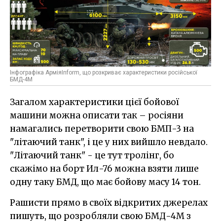
Інфографіка АрміяInform, що розкриває характеристики російської
БМД-4М
Загалом характеристики цієї бойової
машини можна описати так – росіяни
намагались перетворити свою БМП-3 на
"літаючий танк", і це у них вийшло невдало.
"Літаючий танк" - це тут тролінг, бо
скажімо на борт Ил-76 можна взяти лише
одну таку БМД, що має бойову масу 14 тон.
Рашисти прямо в своїх відкритих джерелах
пишуть, що розробляли свою БМД-4М з