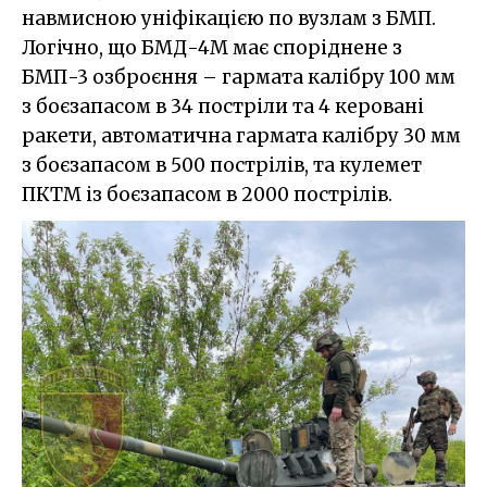
навмисною уніфікацією по вузлам з БМП.
Логічно, що БМД-4М має споріднене з
БМП-3 озброєння – гармата калібру 100 мм
з боєзапасом в 34 постріли та 4 керовані
ракети, автоматична гармата калібру 30 мм
з боєзапасом в 500 пострілів, та кулемет
ПКТМ із боєзапасом в 2000 пострілів.