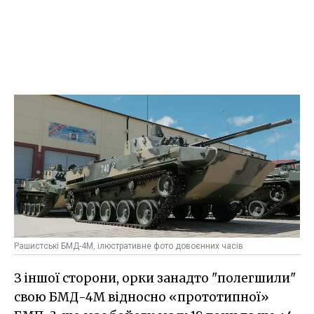
Рашистські БМД-4М, ілюстративне фото довоєнних часів
З іншої сторони, орки занадто "полегшили"
свою БМД-4М відносно «прототипної»