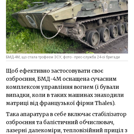
БМД-4М, що стала трофеєм ЗСУ, фото - прес-служба 24-ої бригади
Щоб ефективно застосовувати своє
озброєння, БМД-4М оснащена сучасним
комплексом управління вогнем (і бували
випадки, коли в таких машинах знаходили
матриці від французької фірми Thales).
Така апаратура в себе включає стабілізатор
озброєння та балістичний обчислювач,
лазерні далекоміри, тепловізійний приціл з