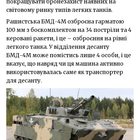
покращувати бронезахист наявних на
світовому ринку типів легких танків.
Рашистська БМД-4М озброєна гарматою
100 мм з боєкомплектом на 34 постріли та 4
керовані ракети, і це – озброєння на рівні
легкого танка. У відділення десанту
БМД-4М може помістись лише 4 особи, і це
вказує, що навряд чи ця машина активно
використовувалась саме як транспортер
для десанту.