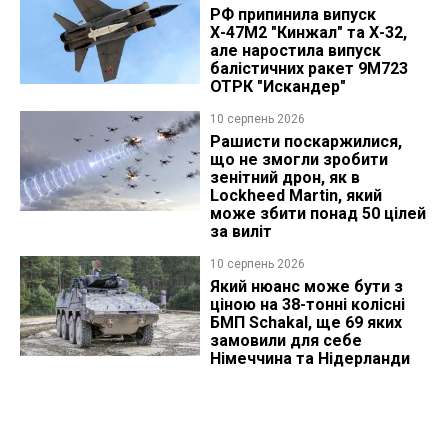
РФ припинила випуск
Х-47М2 "Кинжал" та Х-32,
але наростила випуск
балістичних ракет 9М723
ОТРК "Искандер"
10 серпень 2026
Рашисти поскаржилися,
що не змогли зробити
зенітний дрон, як в
Lockheed Martin, який
може збити понад 50 цілей
за виліт
10 серпень 2026
Який нюанс може бути з
ціною на 38-тонні колісні
БМП Schakal, ще 69 яких
замовили для себе
Німеччина та Нідерланди