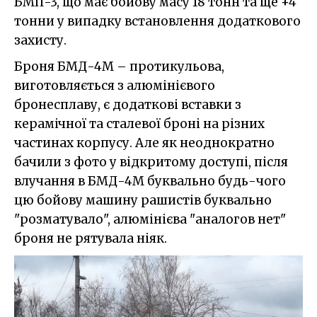
БМП-3, що має бойову масу 18 тонн та ще +4
тонни у випадку встановлення додаткового
захисту.
Броня БМД-4М – протикульова,
виготовляється з алюмінієвого
бронесплаву, є додаткові вставки з
керамічної та сталевої броні на різних
частинах корпусу. Але як неоднократно
бачили з фото у відкритому доступі, після
влучання в БМД-4М буквально будь-чого
цю бойову машину рашистів буквально
"розматувало", алюмінієва "аналогов нет"
броня не рятувала ніяк.