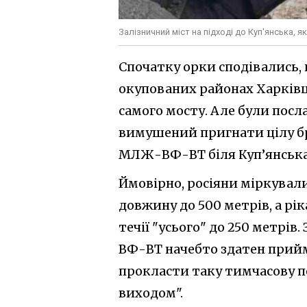
Залізничний міст на підході до Куп'янська, 
Спочатку орки сподівались,
окупованих районах Харків
самого мосту. Але були посла
вимушений пригнати цілу бри
МЛЖ-ВФ-ВТ біля Куп’янська
Ймовірно, росіяни міркува
довжину до 500 метрів, а рі
течії "усього" до 250 метрі
ВФ-ВТ начебто здатен прий
прокласти таку тимчасову п
виходом".