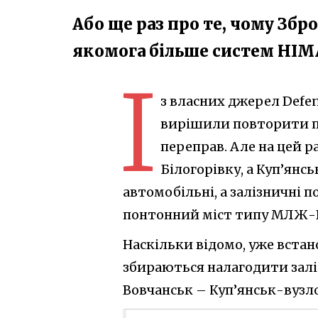
Або ще раз про те, чому Зб
якомога більше систем HIM
І
з власних джерел Defen
вирішили повторити п
переправ. Але на цей р
Білогорівку, а Куп’янс
автомобільні, а залізничні
понтонний міст типу МЛЖ-
Наскільки відомо, уже встан
збираються налагодити залі
Вовчанськ – Куп’янськ-вузло