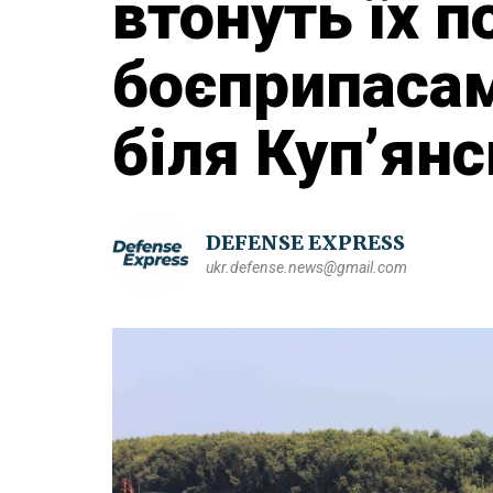
втонуть їх п
боєприпасам
біля Куп’ян
DEFENSE EXPRESS
ukr.defense.news@gmail.com