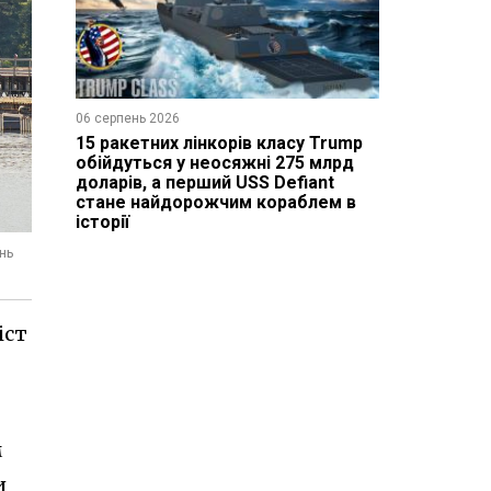
06 серпень 2026
15 ракетних лінкорів класу Trump
обійдуться у неосяжні 275 млрд
доларів, а перший USS Defiant
стане найдорожчим кораблем в
історії
нь
іст
м
и