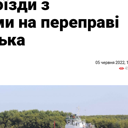
оїзди з
и на переправі
ська
05 червня 2022, 
4