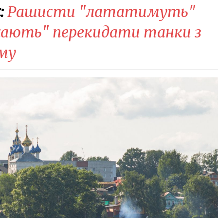
:
Рашисти "лататимуть"
ажають" перекидати танки з
му