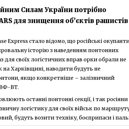
ройним Силам України потрібно
ARS для знищення об’єктів рашистів
se Express стало відомо, що російські окупант
ровальну історію з наведенням понтонних
аз для своїх логістичних вправ орки обрали не
ьк на Харківщині, наводити будуть не
 понтони, якщо конкретніше – залізничний
ВФ-ВТ.
овлюють останні понтонні секції, і так росіяни
зничну логістику для своїх військ по маршрут
вий, будуть возити техніку, боєприпаси і паль