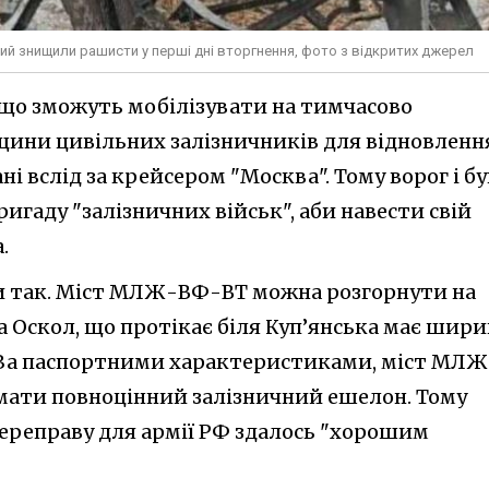
який знищили рашисти у перші дні вторгнення, фото з відкритих джерел
 що зможуть мобілізувати на тимчасово
щини цивільних залізничників для відновленн
ні вслід за крейсером "Москва". Тому ворог і бу
гаду "залізничних військ", аби навести свій
.
ли так. Міст МЛЖ-ВФ-ВТ можна розгорнути на
ка Оскол, що протікає біля Куп’янська має шир
в. За паспортними характеристиками, міст МЛЖ
мати повноцінний залізничний ешелон. Тому
ереправу для армії РФ здалось "хорошим