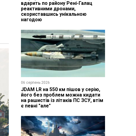
вдарить по району Рені-Галац
реактивними дронами,
скориставшись унікальною
нагодою
06 серпень 2026
JDAM LR на 550 км пішов у серію,
його без проблем можна кидати
на рашистів із літаків ПС ЗСУ, втім
є певні "але"