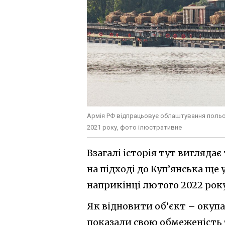
Армія РФ відпрацьовує облаштування польов
2021 року, фото ілюстративне
Взагалі історія тут вигляда
на підході до Куп’янська ще
наприкінці лютого 2022 року
Як відновити об’єкт – окуп
показали свою обмеженість 