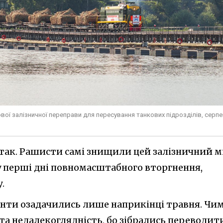
ої залізничної переправи для пересування танкових підрозділів, серпе
є так. Рашисти самі знищили цей залізничний м
 у перші дні повномасштабного вторгнення,
.
анти озадачились лише наприкінці травня. Чи
та недалекоглядність, бо зібрались переводит