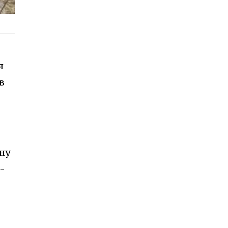
я
в
ину
-