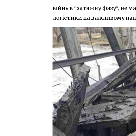
війну в "затяжну фазу", не 
логістики на важливому на