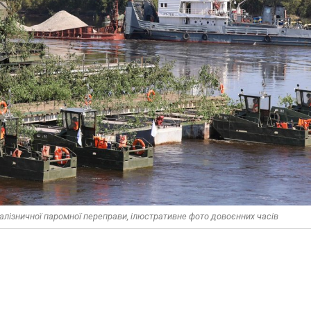
залізничної паромної переправи, ілюстративне фото довоєнних часів