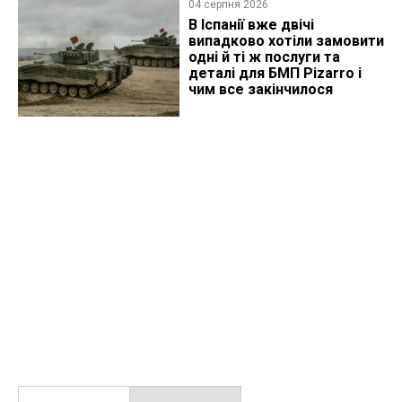
04 серпня 2026
В Іспанії вже двічі
випадково хотіли замовити
одні й ті ж послуги та
деталі для БМП Pizarro і
чим все закінчилося