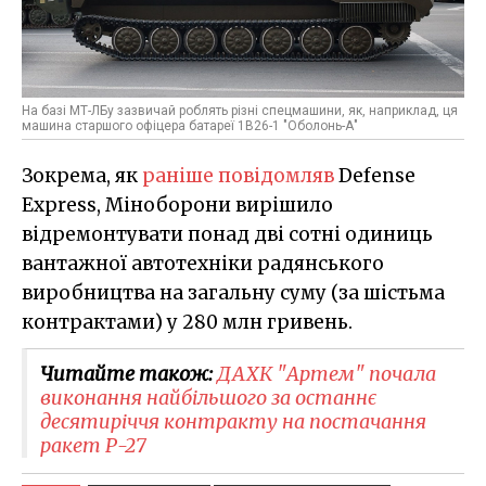
На базі МТ-ЛБу зазвичай роблять різні спецмашини, як, наприклад, ця
машина старшого офіцера батареї 1В26-1 "Оболонь-А"
Зокрема, як
раніше повідомляв
Defense
Express, Міноборони вирішило
відремонтувати понад дві сотні одиниць
вантажної автотехніки радянського
виробництва на загальну суму (за шістьма
контрактами) у 280 млн гривень.
Читайте також:
ДАХК "Артем" почала
виконання найбільшого за останнє
десятиріччя контракту на постачання
ракет Р-27