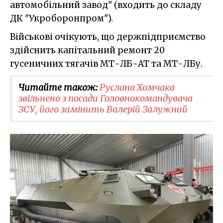
автомобільний завод" (входить до складу
ДК "Укроборонпром").
Військові очікують, що держпідприємство
здійснить капітальний ремонт 20
гусеничних тягачів МТ-ЛБ-АТ та МТ-ЛБу.
Читайте також:
Руслана Хомчака
звільнено з посади Головнокомандувача
ЗСУ, його замінить Валерій Залужний