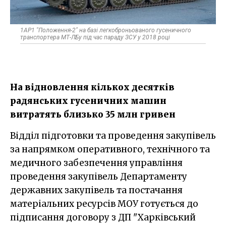
1АР1 "Положення-2" на базі легкоброньованого гусеничного
транспортера МТ-ЛБу під час параду ЗСУ у 2018 році
На відновлення кількох десятків
радянських гусеничних машин
витратять близько 35 млн гривен
Відділ підготовки та проведення закупівель
за напрямком оперативного, технічного та
медичного забезпечення управління
проведення закупівель Департаменту
державних закупівель та постачання
матеріальних ресурсів МОУ готується до
підписання договору з ДП "Харківський