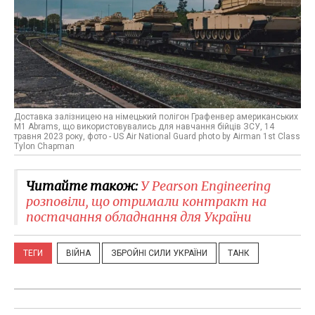
Доставка залізницею на німецький полігон Графенвер американських
M1 Abrams, що використовувались для навчання бійців ЗСУ, 14
травня 2023 року, фото - US Air National Guard photo by Airman 1st Class
Tylon Chapman
Читайте також:
У Pearson Engineering
розповіли, що отримали контракт на
постачання обладнання для України
ТЕГИ
ВІЙНА
ЗБРОЙНІ СИЛИ УКРАЇНИ
ТАНК