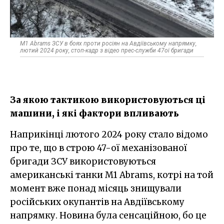
M1 Abrams ЗСУ в боях проти росіян на Авдіївському напрямку,
лютий 2024 року, стоп-кадр з відео прес-служби 47ої бригади
За якою тактикою використовуються ці
машини, і які фактори впливають
Наприкінці лютого 2024 року стало відомо
про те, що в строю 47-ої механізованої
бригади ЗСУ використовуються
американські танки M1 Abrams, котрі на той
момент вже понад місяць знищували
російських окупантів на Авдіївському
напрямку. Новина була сенсаційною, бо це