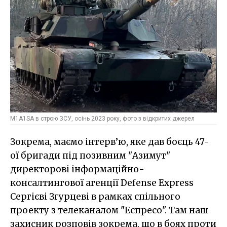
M1A1SA в строю ЗСУ, осінь 2023 року, фото з відкритих джерел
Зокрема, маємо інтерв’ю, яке дав боєць 47-
ої бригади під позивним "Азимут"
директорові інформаційно-
консалтингової агенції Defense Express
Сергієві Згурцеві в рамках спільного
проекту з телеканалом "Еспресо". Там наш
захисник розповів зокрема, що в боях проти