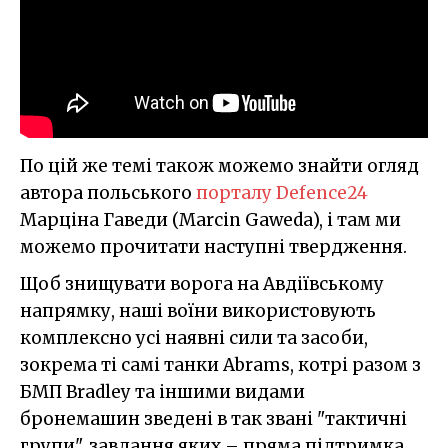
По цій же темі також можемо знайти огляд
автора польського
порталу Defence24
Марціна Гаведи (Marcin Gaweda), і там ми
можемо прочитати наступні твердження.
Щоб знищувати ворога на Авдіївському
напрямку, наші воїни використовують
комплексно усі наявні сили та засоби,
зокрема ті самі танки Abrams, котрі разом з
БМП Bradley та іншими видами
бронемашин зведені в так звані "тактичні
групи", завдання яких – пряма підтримка