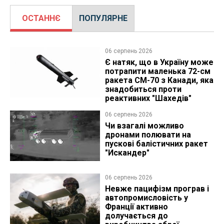
ОСТАННЄ
ПОПУЛЯРНЕ
06 серпень 2026
Є натяк, що в Україну може
потрапити маленька 72-см
ракета CM-70 з Канади, яка
знадобиться проти
реактивних "Шахедів"
06 серпень 2026
Чи взагалі можливо
дронами полювати на
пускові балістичних ракет
"Искандер"
06 серпень 2026
Невже пацифізм програв і
автопромисловість у
Франції активно
долучається до