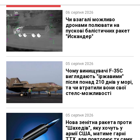
06 серпня 2026
Чи взагалі можливо
дронами полювати на
пускові балістичних ракет
"Искандер"
05 серпня 2026
Чому винищувачі F-35C
виглядають "іржавими"
після понад 210 днів у морі,
та чи втратили вони свої
стелс-можливості
05 серпня 2026
Нова зенітна ракета проти
"Шахедів", яку хочуть у
армії США, матиме гарні
ТТХ, але повторює ту саму