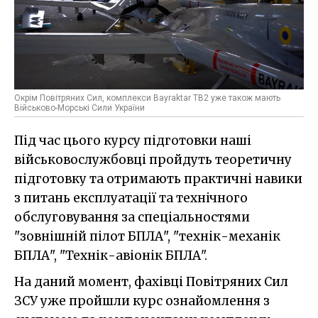
Окрім Повітряних Сил, комплекси Bayraktar TB2 уже також мають
Військово-Морські Сили України
Під час цього курсу підготовки наші
військовослужбовці пройдуть теоретичну
підготовку та отримають практичні навики
з питань експлуатації та технічного
обслуговування за спеціальностями
"зовнішній пілот БПЛА", "технік-механік
БПЛА", "Технік-авіонік БПЛА".
На даний момент, фахівці Повітряних Сил
ЗСУ уже пройшли курс ознайомлення з