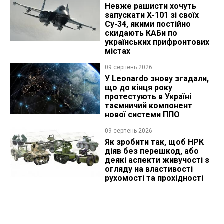
Невже рашисти хочуть
запускати Х-101 зі своїх
Су-34, якими постійно
скидають КАБи по
українських прифронтових
містах
09 серпень 2026
У Leonardo знову згадали,
що до кінця року
протестують в Україні
таємничий компонент
нової системи ППО
09 серпень 2026
Як зробити так, щоб НРК
діяв без перешкод, або
деякі аспекти живучості з
огляду на властивості
рухомості та прохідності